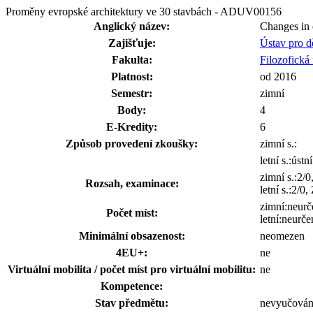
Proměny evropské architektury ve 30 stavbách - ADUV00156
Anglický název:
Changes in 
Zajišťuje:
Ústav pro 
Fakulta:
Filozofická 
Platnost:
od 2016
Semestr:
zimní
Body:
4
E-Kredity:
6
Způsob provedení zkoušky:
zimní s.:
letní s.:ústní
zimní s.:2/0
Rozsah, examinace:
letní s.:2/0
zimní:neurč
Počet míst:
letní:neurče
Minimální obsazenost:
neomezen
4EU+:
ne
Virtuální mobilita / počet míst pro virtuální mobilitu:
ne
Kompetence:
Stav předmětu:
nevyučová