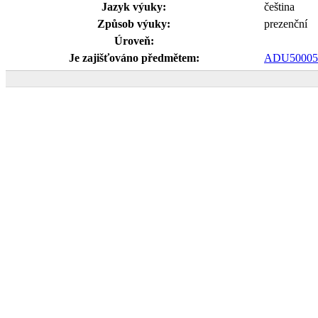
Jazyk výuky:
čeština
Způsob výuky:
prezenční
Úroveň:
Je zajišťováno předmětem:
ADU50005