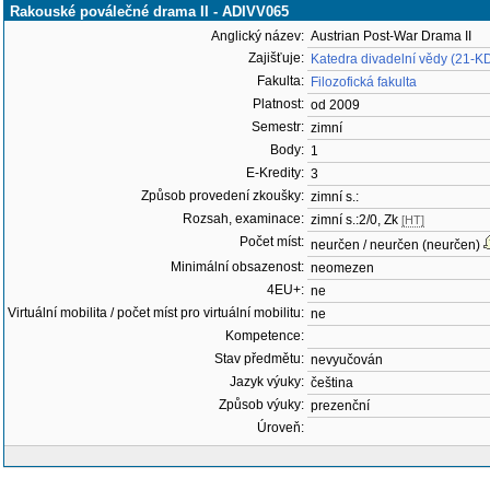
Rakouské poválečné drama II - ADIVV065
Anglický název:
Austrian Post-War Drama II
Zajišťuje:
Katedra divadelní vědy (21-K
Fakulta:
Filozofická fakulta
Platnost:
od 2009
Semestr:
zimní
Body:
1
E-Kredity:
3
Způsob provedení zkoušky:
zimní s.:
Rozsah, examinace:
zimní s.:2/0, Zk
[HT]
Počet míst:
neurčen / neurčen (neurčen)
Minimální obsazenost:
neomezen
4EU+:
ne
Virtuální mobilita / počet míst pro virtuální mobilitu:
ne
Kompetence:
Stav předmětu:
nevyučován
Jazyk výuky:
čeština
Způsob výuky:
prezenční
Úroveň: