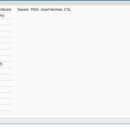
iticism
Garant:
PhDr. Josef Herman, CSc.
DV)