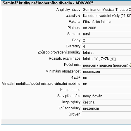
Seminář kritiky nečinoherního divadla - ADIVV005
Anglický název:
Seminar on Musical Theatre Cr
Zajišťuje:
Katedra divadelní vědy (21-K
Fakulta:
Filozofická fakulta
Platnost:
od 2008
Semestr:
letní
Body:
2
E-Kredity:
4
Způsob provedení zkoušky:
letní s.:
Rozsah, examinace:
letní s.:1/1, Z+Zk
[HT]
Počet míst:
neurčen / neurčen (neurčen)
Minimální obsazenost:
neomezen
4EU+:
ne
Virtuální mobilita / počet míst pro virtuální mobilitu:
ne
Kompetence:
Stav předmětu:
nevyučován
Jazyk výuky:
čeština
Způsob výuky:
prezenční
Úroveň: