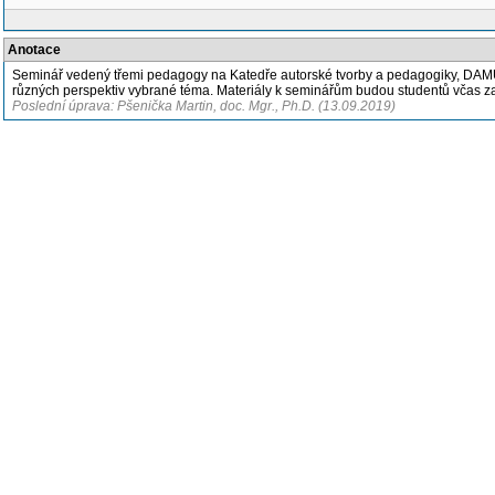
Anotace
Seminář vedený třemi pedagogy na Katedře autorské tvorby a pedagogiky, DAM
různých perspektiv vybrané téma. Materiály k seminářům budou studentů včas za
Poslední úprava: Pšenička Martin, doc. Mgr., Ph.D. (13.09.2019)