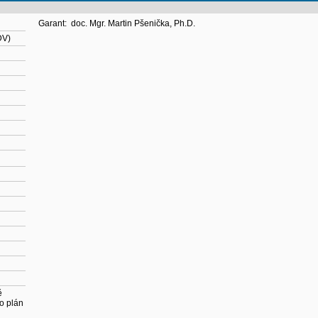
Garant:
doc. Mgr. Martin Pšenička, Ph.D.
DV)
ě
o plán