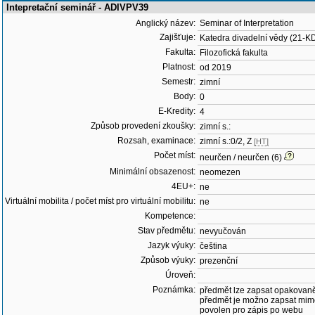
Intepretační seminář - ADIVPV39
Anglický název:
Seminar of Interpretation
Zajišťuje:
Katedra divadelní vědy (21-K
Fakulta:
Filozofická fakulta
Platnost:
od 2019
Semestr:
zimní
Body:
0
E-Kredity:
4
Způsob provedení zkoušky:
zimní s.:
Rozsah, examinace:
zimní s.:0/2, Z
[HT]
Počet míst:
neurčen / neurčen (6)
Minimální obsazenost:
neomezen
4EU+:
ne
Virtuální mobilita / počet míst pro virtuální mobilitu:
ne
Kompetence:
Stav předmětu:
nevyučován
Jazyk výuky:
čeština
Způsob výuky:
prezenční
Úroveň:
Poznámka:
předmět lze zapsat opakovan
předmět je možno zapsat mim
povolen pro zápis po webu