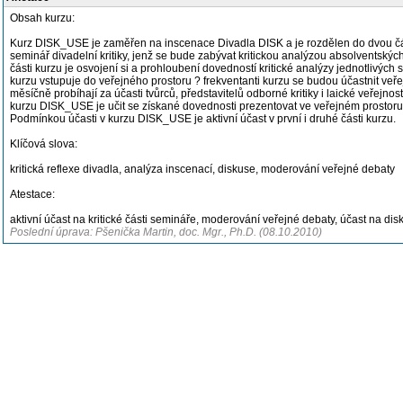
Obsah kurzu:
Kurz DISK_USE je zaměřen na inscenace Divadla DISK a je rozdělen do dvou částí
seminář divadelní kritiky, jenž se bude zabývat kritickou analýzou absolventský
části kurzu je osvojení si a prohloubení dovedností kritické analýzy jednotlivých
kurzu vstupuje do veřejného prostoru ? frekventanti kurzu se budou účastnit veře
měsíčně probíhají za účasti tvůrců, představitelů odborné kritiky i laické veřejnos
kurzu DISK_USE je učit se získané dovednosti prezentovat ve veřejném prostoru
Podmínkou účasti v kurzu DISK_USE je aktivní účast v první i druhé části kurzu.
Klíčová slova:
kritická reflexe divadla, analýza inscenací, diskuse, moderování veřejné debaty
Atestace:
aktivní účast na kritické části semináře, moderování veřejné debaty, účast na dis
Poslední úprava: Pšenička Martin, doc. Mgr., Ph.D. (08.10.2010)