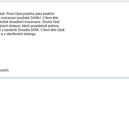
. První část probíhá jako tradiční
ch inscenací pražské DAMU. Cílem této
 složek divadelní inscenace. Druhá část
jných diskusí, které pravidelně jednou
ti v kavárně Divadla DISK. Cílem této části
 a v otevřeném dialogu.
kusích