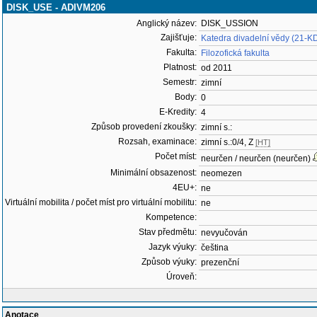
DISK_USE - ADIVM206
Anglický název:
DISK_USSION
Zajišťuje:
Katedra divadelní vědy (21-K
Fakulta:
Filozofická fakulta
Platnost:
od 2011
Semestr:
zimní
Body:
0
E-Kredity:
4
Způsob provedení zkoušky:
zimní s.:
Rozsah, examinace:
zimní s.:0/4, Z
[HT]
Počet míst:
neurčen / neurčen (neurčen)
Minimální obsazenost:
neomezen
4EU+:
ne
Virtuální mobilita / počet míst pro virtuální mobilitu:
ne
Kompetence:
Stav předmětu:
nevyučován
Jazyk výuky:
čeština
Způsob výuky:
prezenční
Úroveň:
Anotace