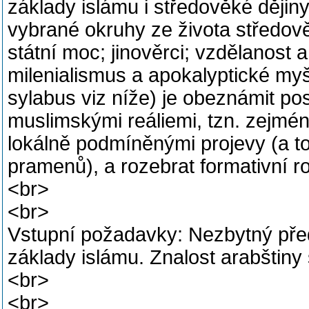
základy islámu i středověké ději
vybrané okruhy ze života středov
státní moc; jinověrci; vzdělanost 
milenialismus a apokalyptické my
sylabus viz níže) je obeznámit p
muslimskými reáliemi, tzn. zejmén
lokálně podmíněnými projevy (a t
pramenů), a rozebrat formativní ro
<br>
<br>
Vstupní požadavky: Nezbytný před
základy islámu. Znalost arabštin
<br>
<br>