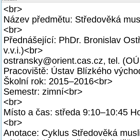
<br>
Název předmětu: Středověká mus
<br>
Přednášející: PhDr. Bronislav Ost
v.v.i.)<br>
ostransky@orient.cas.cz, tel. (O
Pracoviště: Ústav Blízkého výcho
Školní rok: 2015–2016<br>
Semestr: zimní<br>
<br>
Místo a čas: středa 9:10–10:45 H
<br>
Anotace: Cyklus Středověká musl