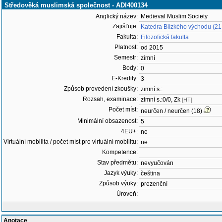
Středověká muslimská společnost - ADI400134
Anglický název:
Medieval Muslim Society
Zajišťuje:
Katedra Blízkého východu (2
Fakulta:
Filozofická fakulta
Platnost:
od 2015
Semestr:
zimní
Body:
0
E-Kredity:
3
Způsob provedení zkoušky:
zimní s.:
Rozsah, examinace:
zimní s.:0/0, Zk
[HT]
Počet míst:
neurčen / neurčen (18)
Minimální obsazenost:
5
4EU+:
ne
Virtuální mobilita / počet míst pro virtuální mobilitu:
ne
Kompetence:
Stav předmětu:
nevyučován
Jazyk výuky:
čeština
Způsob výuky:
prezenční
Úroveň:
Anotace