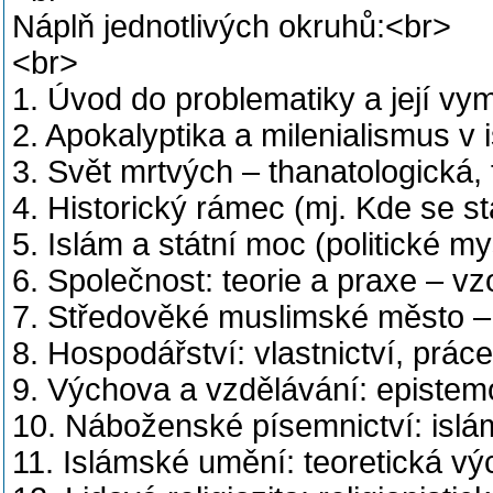
Náplň jednotlivých okruhů:<br>
<br>
1. Úvod do problematiky a její vym
2. Apokalyptika a milenialismus v
3. Svět mrtvých – thanatologická,
4. Historický rámec (mj. Kde se st
5. Islám a státní moc (politické m
6. Společnost: teorie a praxe – vzo
7. Středověké muslimské město – 
8. Hospodářství: vlastnictví, prá
9. Výchova a vzdělávání: epistemo
10. Náboženské písemnictví: isláms
11. Islámské umění: teoretická vý