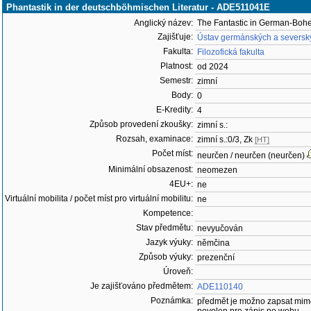
Phantastik in der deutschböhmischen Literatur - ADE511041E
Anglický název:
The Fantastic in German-Bohe
Zajišťuje:
Ústav germánských a severský
Fakulta:
Filozofická fakulta
Platnost:
od 2024
Semestr:
zimní
Body:
0
E-Kredity:
4
Způsob provedení zkoušky:
zimní s.:
Rozsah, examinace:
zimní s.:0/3, Zk
[HT]
Počet míst:
neurčen / neurčen (neurčen)
Minimální obsazenost:
neomezen
4EU+:
ne
Virtuální mobilita / počet míst pro virtuální mobilitu:
ne
Kompetence:
Stav předmětu:
nevyučován
Jazyk výuky:
němčina
Způsob výuky:
prezenční
Úroveň:
Je zajišťováno předmětem:
ADE110140
Poznámka:
předmět je možno zapsat mim