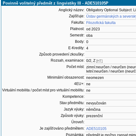
Povinně volitelný předmět z lingvistiky III - ADE510105P
Anglický název:
Obligatory Optional Subject: Lin
Zajišťuje:
Ústav germánských a severský
Fakulta:
Filozofická fakulta
Platnost:
od 2023
Semestr:
oba
Body:
0
E-Kredity:
4
Způsob provedení zkoušky:
Rozsah, examinace:
0/2, Z
[HT]
Počet míst:
zimní:neurčen / neurčen (neu
letní:neurčen / neurčen (neur
Minimální obsazenost:
neomezen
4EU+:
ne
Virtuální mobilita / počet míst pro virtuální mobilitu:
ne
Kompetence:
Stav předmětu:
nevyučován
Jazyk výuky:
němčina
Způsob výuky:
prezenční
Úroveň:
Je zajišťováno předmětem:
ADE510105
Poznámka:
předmět je možno zapsat mim