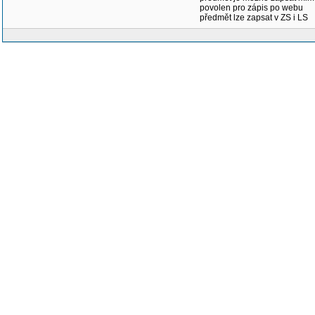
povolen pro zápis po webu
předmět lze zapsat v ZS i LS