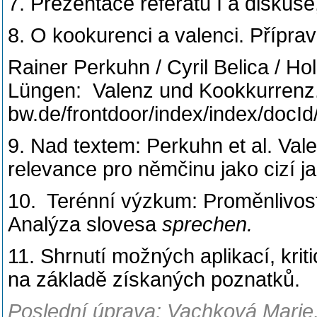
7. Prezentace referátů I a diskus
8. O kookurenci a valenci. Přípra
Rainer Perkuhn / Cyril Belica / Ho
Lüngen: Valenz und Kookkurrenz. 
bw.de/frontdoor/index/index/docI
9. Nad textem: Perkuhn et al. Val
relevance pro němčinu jako cizí j
10. Terénní výzkum: Proměnlivos
Analýza slovesa
sprechen.
11. Shrnutí možných aplikací, kri
na základě získaných poznatků.
Poslední úprava: Vachková Marie,