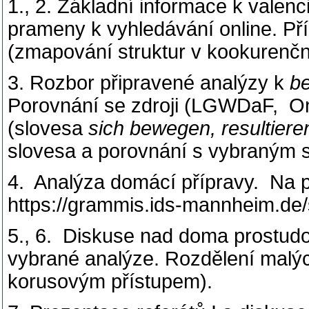
1., 2. Základní informace k valenci
prameny k vyhledávání online. Př
(zmapování struktur v kookurenč
3. Rozbor připravené analýzy k
be
Porovnání se zdroji (LGWDaF, O
(slovesa
sich bewegen, resultiere
slovesa a porovnání s vybraným 
4. Analýza domácí přípravy. Na př
https://grammis.ids-mannheim.de
5., 6. Diskuse nad doma prostud
vybrané analýze. Rozdělení malýc
korusovým přístupem).