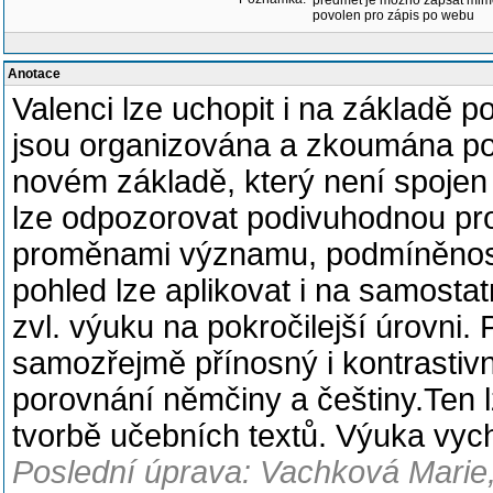
předmět je možno zapsat mim
povolen pro zápis po webu
Anotace
Valenci lze uchopit i na základě 
jsou organizována a zkoumána po
novém základě, který není spojen s
lze odpozorovat podivuhodnou prom
proměnami významu, podmíněnost
pohled lze aplikovat i na samostat
zvl. výuku na pokročilejší úrovni. 
samozřejmě přínosný i kontrastivní
porovnání němčiny a češtiny.Ten lze
tvorbě učebních textů. Výuka vyc
Poslední úprava: Vachková Marie,