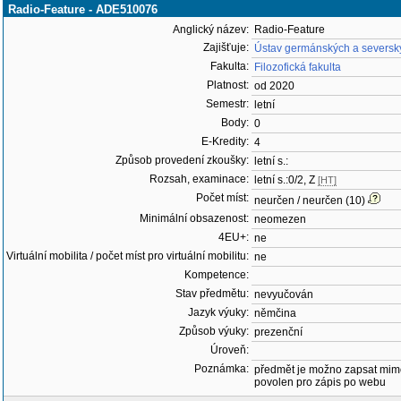
Radio-Feature - ADE510076
Anglický název:
Radio-Feature
Zajišťuje:
Ústav germánských a severský
Fakulta:
Filozofická fakulta
Platnost:
od 2020
Semestr:
letní
Body:
0
E-Kredity:
4
Způsob provedení zkoušky:
letní s.:
Rozsah, examinace:
letní s.:0/2, Z
[HT]
Počet míst:
neurčen / neurčen (10)
Minimální obsazenost:
neomezen
4EU+:
ne
Virtuální mobilita / počet míst pro virtuální mobilitu:
ne
Kompetence:
Stav předmětu:
nevyučován
Jazyk výuky:
němčina
Způsob výuky:
prezenční
Úroveň:
Poznámka:
předmět je možno zapsat mim
povolen pro zápis po webu