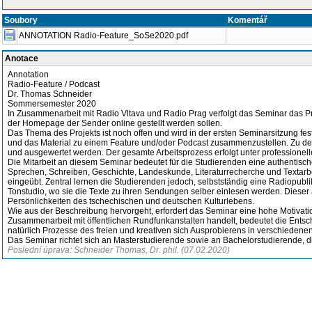
Soubory
Komentář
ANNOTATION Radio-Feature_SoSe2020.pdf
Anotace
Annotation
Radio-Feature / Podcast
Dr. Thomas Schneider
Sommersemester 2020
In Zusammenarbeit mit Radio Vltava und Radio Prag verfolgt das Seminar das Pr
der Homepage der Sender online gestellt werden sollen.
Das Thema des Projekts ist noch offen und wird in der ersten Seminarsitzung fe
und das Material zu einem Feature und/oder Podcast zusammenzustellen. Zu dem
und ausgewertet werden. Der gesamte Arbeitsprozess erfolgt unter professionel
Die Mitarbeit an diesem Seminar bedeutet für die Studierenden eine authentische
Sprechen, Schreiben, Geschichte, Landeskunde, Literaturrecherche und Textarb
eingeübt. Zentral lernen die Studierenden jedoch, selbstständig eine Radiopublik
Tonstudio, wo sie die Texte zu ihren Sendungen selber einlesen werden. Dieser a
Persönlichkeiten des tschechischen und deutschen Kulturlebens.
Wie aus der Beschreibung hervorgeht, erfordert das Seminar eine hohe Motivation
Zusammenarbeit mit öffentlichen Rundfunkanstalten handelt, bedeutet die Ent
natürlich Prozesse des freien und kreativen sich Ausprobierens in verschiedene
Das Seminar richtet sich an Masterstudierende sowie an Bachelorstudierende, 
Poslední úprava: Schneider Thomas, Dr. phil. (07.02.2020)