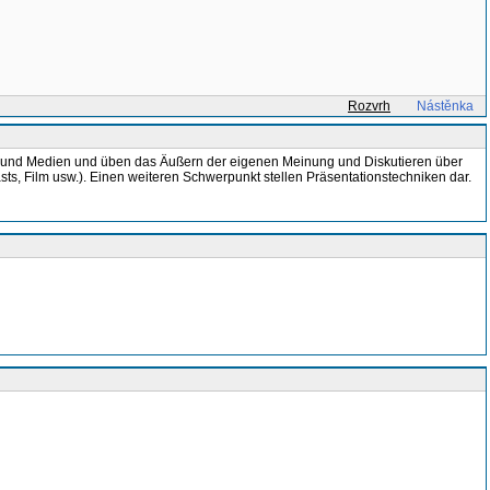
Rozvrh
Nástěnka
ltur und Medien und üben das Äußern der eigenen Meinung und Diskutieren über
ts, Film usw.). Einen weiteren Schwerpunkt stellen Präsentationstechniken dar.