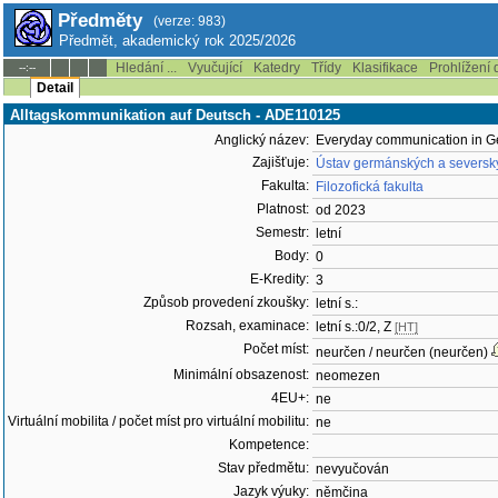
Předměty
(verze: 983)
Předmět, akademický rok 2025/2026
Hledání ...
Vyučující
Katedry
Třídy
Klasifikace
Prohlížení 
--:--
Detail
Alltagskommunikation auf Deutsch - ADE110125
Anglický název:
Everyday communication in 
Zajišťuje:
Ústav germánských a severský
Fakulta:
Filozofická fakulta
Platnost:
od 2023
Semestr:
letní
Body:
0
E-Kredity:
3
Způsob provedení zkoušky:
letní s.:
Rozsah, examinace:
letní s.:0/2, Z
[HT]
Počet míst:
neurčen / neurčen (neurčen)
Minimální obsazenost:
neomezen
4EU+:
ne
Virtuální mobilita / počet míst pro virtuální mobilitu:
ne
Kompetence:
Stav předmětu:
nevyučován
Jazyk výuky:
němčina