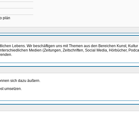
o plán
öffentlichen Lebens. Wir beschäftigen uns mit Themen aus den Bereichen Kunst, Ku
terschiedlichen Medien (Zeitungen, Zeitschriften, Social Media, Hörbücher, Podcas
renden.
önnen sich dazu äußern.
bst umsetzen.