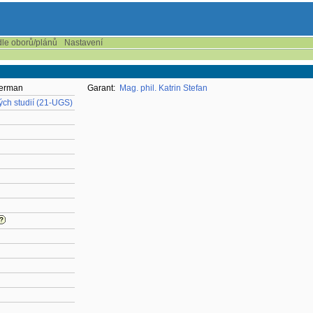
dle oborů/plánů
Nastavení
German
Garant:
Mag. phil. Katrin Stefan
ch studií (21-UGS)