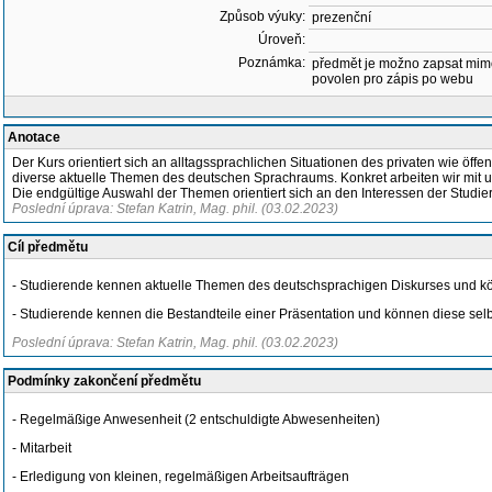
Způsob výuky:
prezenční
Úroveň:
Poznámka:
předmět je možno zapsat mim
povolen pro zápis po webu
Anotace
Der Kurs orientiert sich an alltagssprachlichen Situationen des privaten wie 
diverse aktuelle Themen des deutschen Sprachraums. Konkret arbeiten wir mit un
Die endgültige Auswahl der Themen orientiert sich an den Interessen der Studie
Poslední úprava: Stefan Katrin, Mag. phil. (03.02.2023)
Cíl předmětu
- Studierende kennen aktuelle Themen des deutschsprachigen Diskurses und k
- Studierende kennen die Bestandteile einer Präsentation und können diese sel
Poslední úprava: Stefan Katrin, Mag. phil. (03.02.2023)
Podmínky zakončení předmětu
- Regelmäßige Anwesenheit (2 entschuldigte Abwesenheiten)
- Mitarbeit
- Erledigung von kleinen, regelmäßigen Arbeitsaufträgen