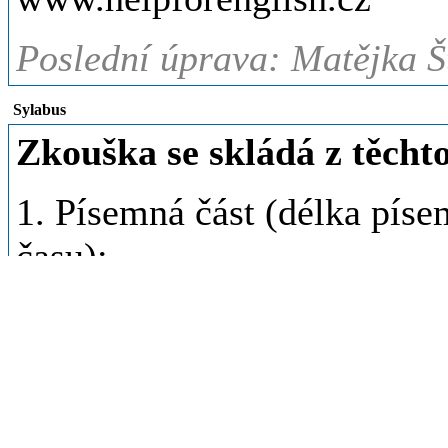
Poslední úprava: Matějka Š
Sylabus
Zkouška se skládá z těchto
1. Písemná část (délka píse
času):
a) četba s porozuměním (60
b) gramatický test (60 minu
c) samostatný písemný proj