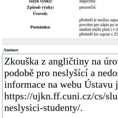
Jazyk výuky:
angličtina
Způsob výuky:
prezenční
Úroveň:
předmět je možno zaps
povolen pro zápis po 
Poznámka:
student může plnit i v d
předmět lze zapsat v Z
Anotace
Zkouška z angličtiny na úr
podobě pro neslyšící a nedo
informace na webu Ústavu j
https://ujkn.ff.cuni.cz/cs/sl
neslysici-studenty/.