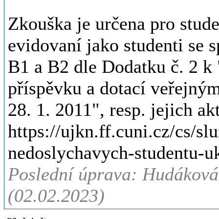
Zkouška je určena pro stude
evidovaní jako studenti se 
B1 a B2 dle Dodatku č. 2 k
příspěvku a dotací veřej
28. 1. 2011", resp. jejich ak
https://ujkn.ff.cuni.cz/cs/s
nedoslychavych-studentu-uk
Poslední úprava: Hudáková
(02.02.2023)