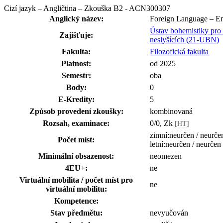
Cizí jazyk – Angličtina – Zkouška B2 - ACN300307
Anglický název:
Foreign Language – E
Ústav bohemistiky pro 
Zajišťuje:
neslyšících (21-UBN)
Fakulta:
Filozofická fakulta
Platnost:
od 2025
Semestr:
oba
Body:
0
E-Kredity:
5
Způsob provedení zkoušky:
kombinovaná
Rozsah, examinace:
0/0, Zk
[HT]
zimní:neurčen / neurče
Počet míst:
letní:neurčen / neurčen
Minimální obsazenost:
neomezen
4EU+:
ne
Virtuální mobilita / počet míst pro
ne
virtuální mobilitu:
Kompetence:
Stav předmětu:
nevyučován