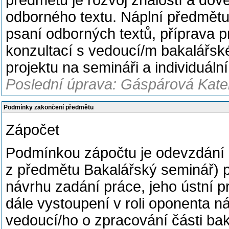
předmětu je rozvoj znalostí a dov
odborného textu. Náplní předmětu 
psaní odborných textů, příprava 
konzultací s vedoucí/m bakalářs
projektu na semináři a individuální
Poslední úprava: Gáspárová Kateř
Podmínky zakončení předmětu
Zápočet
Podmínkou zápočtu je odevzdání 
z předmětu Bakalářský seminář) p
návrhu zadání práce, jeho ústní p
dále vystoupení v roli oponenta n
vedoucí/ho o zpracování části ba