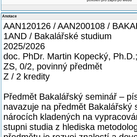
povolen pro zápis po webu
Anotace
AAN120126 / AAN200108 / BA
1AND / Bakalářské studium
2025/2026
doc. PhDr. Martin Kopecký, Ph.D.
ZS, 0/2, povinný předmět
Z / 2 kredity
Předmět Bakalářský seminář – p
navazuje na předmět Bakalářský s
nárocích kladených na vypracová
stupni studia z hlediska metodolo