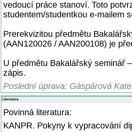
vedoucí práce stanoví. Toto potv
studentem/studentkou e-mailem s
Prerekvizitou předmětu Bakalářs
(AAN120026 / AAN200108) je pře
U předmětu Bakalářský seminář 
zápis.
Poslední úprava: Gáspárová Kateř
Literatura
Povinná literatura:
KANPR. Pokyny k vypracování dip