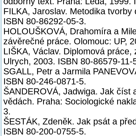
odborný text. Praha: Leda, 1999.
FILKA, Jaroslav. Metodika tvorby 
ISBN 80-86292-05-3.
HOLOUŠKOVÁ, Drahomíra a Mil
závěrečné práce. Olomouc: UP, 
LIŠKA, Václav. Diplomová práce, 
Ulrych, 2003. ISBN 80-86579-11-
SGALL, Petr a Jarmila PANEVOVÁ.
ISBN 80-246-0871-5.
ŠANDEROVÁ, Jadwiga. Jak číst a 
vědách. Praha: Sociologické nakl
3.
ŠESTÁK, Zdeněk. Jak psát a před
ISBN 80-200-0755-5.