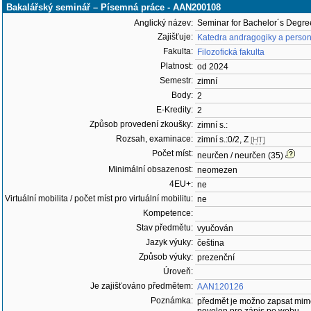
Bakalářský seminář – Písemná práce - AAN200108
Anglický název:
Seminar for Bachelor´s Degre
Zajišťuje:
Katedra andragogiky a person
Fakulta:
Filozofická fakulta
Platnost:
od 2024
Semestr:
zimní
Body:
2
E-Kredity:
2
Způsob provedení zkoušky:
zimní s.:
Rozsah, examinace:
zimní s.:0/2, Z
[HT]
Počet míst:
neurčen / neurčen (35)
Minimální obsazenost:
neomezen
4EU+:
ne
Virtuální mobilita / počet míst pro virtuální mobilitu:
ne
Kompetence:
Stav předmětu:
vyučován
Jazyk výuky:
čeština
Způsob výuky:
prezenční
Úroveň:
Je zajišťováno předmětem:
AAN120126
Poznámka:
předmět je možno zapsat mim