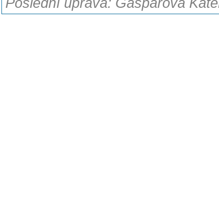
Poslední úprava: Gáspárová Kateř