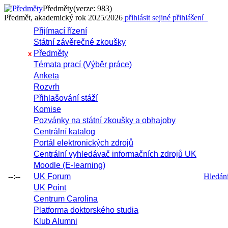
Předměty
(verze: 983)
Předmět, akademický rok 2025/2026
přihlásit se
jiné přihlášení
Přijímací řízení
Státní závěrečné zkoušky
Předměty
x
Témata prací (Výběr práce)
Anketa
Rozvrh
Přihlašování stáží
Komise
Pozvánky na státní zkoušky a obhajoby
Centrální katalog
Portál elektronických zdrojů
Centrální vyhledávač informačních zdrojů UK
Moodle (E-learning)
--:--
UK Forum
Hledání 
UK Point
Centrum Carolina
Platforma doktorského studia
Klub Alumni