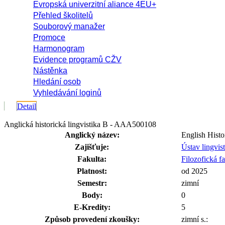
Evropská univerzitní aliance 4EU+
Přehled školitelů
Souborový manažer
Promoce
Harmonogram
Evidence programů CŽV
Nástěnka
Hledání osob
Vyhledávání loginů
Detail
Anglická historická lingvistika B - AAA500108
Anglický název:
English Histo
Zajišťuje:
Ústav lingvis
Fakulta:
Filozofická fa
Platnost:
od 2025
Semestr:
zimní
Body:
0
E-Kredity:
5
Způsob provedení zkoušky:
zimní s.: