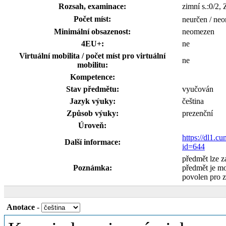
Rozsah, examinace:
zimní s.:0/2,
Počet míst:
neurčen / ne
Minimální obsazenost:
neomezen
4EU+:
ne
Virtuální mobilita / počet míst pro virtuální
ne
mobilitu:
Kompetence:
Stav předmětu:
vyučován
Jazyk výuky:
čeština
Způsob výuky:
prezenční
Úroveň:
https://dl1.cu
Další informace:
id=644
předmět lze 
Poznámka:
předmět je m
povolen pro 
Anotace
-