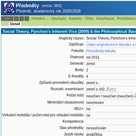
Předměty
(verze: 983)
Předmět, akademický rok 2025/2026
Hledání ...
Vyučující
Katedry
Třídy
Klasifikace
Prohlížení 
--:--
Detail
Social Theory, Pynchon's Inherent Vice (2009) & the Philosophical Ba
Anglický název:
Social Theory, Pynchon's Inhe
Zajišťuje:
Ústav anglofonních literatur a
Fakulta:
Filozofická fakulta
Platnost:
od 2011
Semestr:
zimní
Body:
2
E-Kredity:
4
Způsob provedení zkoušky:
zimní s.:
Rozsah, examinace:
zimní s.:0/2, Z
[HT]
Počet míst:
neurčen / neurčen (neurčen)
Minimální obsazenost:
neomezen
4EU+:
ne
Virtuální mobilita / počet míst pro virtuální mobilitu:
ne
Kompetence:
Stav předmětu:
nevyučován
Jazyk výuky:
angličtina