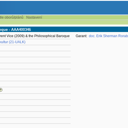
dle oborů/plánů
Nastavení
roque - AAA400346
rent Vice (2009) & the Philosophical Baroque
Garant:
doc. Erik Sherman Roraba
 kultur (21-UALK)