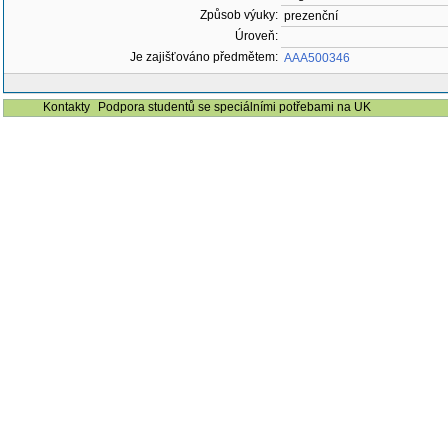
Způsob výuky:
prezenční
Úroveň:
Je zajišťováno předmětem:
AAA500346
Kontakty
Podpora studentů se speciálními potřebami na UK