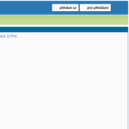
přihlásit se
jiné přihlášení
ck, D.Phil.