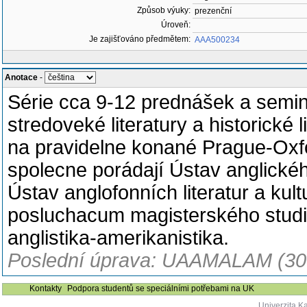
Způsob výuky:
prezenční
Úroveň:
Je zajišťováno předmětem:
AAA500234
Anotace
-
Série cca 9-12 prednášek a semin
stredoveké literatury a historické 
na pravidelne konané Prague-Oxf
spolecne porádají Ústav anglickéh
Ústav anglofonních literatur a kul
posluchacum magisterského stud
anglistika-amerikanistika.
Poslední úprava: UAAMALAM (30
Kontakty
Podpora studentů se speciálními potřebami na UK
Univerzita K