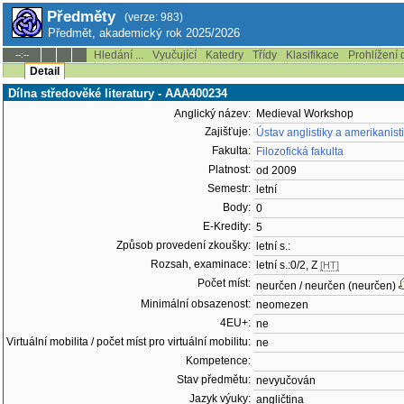
Předměty
(verze: 983)
Předmět, akademický rok 2025/2026
Hledání ...
Vyučující
Katedry
Třídy
Klasifikace
Prohlížení 
--:--
Detail
Dílna středověké literatury - AAA400234
Anglický název:
Medieval Workshop
Zajišťuje:
Ústav anglistiky a amerikanis
Fakulta:
Filozofická fakulta
Platnost:
od 2009
Semestr:
letní
Body:
0
E-Kredity:
5
Způsob provedení zkoušky:
letní s.:
Rozsah, examinace:
letní s.:0/2, Z
[HT]
Počet míst:
neurčen / neurčen (neurčen)
Minimální obsazenost:
neomezen
4EU+:
ne
Virtuální mobilita / počet míst pro virtuální mobilitu:
ne
Kompetence:
Stav předmětu:
nevyučován
Jazyk výuky:
angličtina