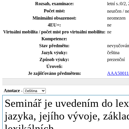
Rozsah, examinace:
letní s.:0/2,
Počet míst:
neurčen / n
Minimální obsazenost:
neomezen
4EU+:
ne
Virtuální mobilita / počet míst pro virtuální mobilitu:
ne
Kompetence:
Stav předmětu:
nevyučová
Jazyk výuky:
čeština
Způsob výuky:
prezenční
Úroveň:
Je zajišťováno předmětem:
AAA50011
Anotace
-
Seminář je uvedením do lex
jazyka, jejího vývoje, zákl
lexikálních