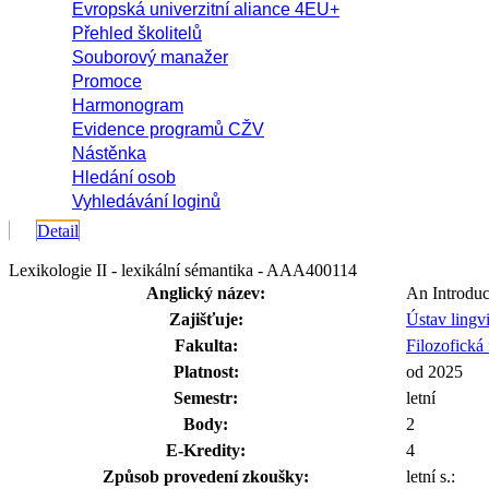
Evropská univerzitní aliance 4EU+
Přehled školitelů
Souborový manažer
Promoce
Harmonogram
Evidence programů CŽV
Nástěnka
Hledání osob
Vyhledávání loginů
Detail
Lexikologie II - lexikální sémantika - AAA400114
Anglický název:
An Introduc
Zajišťuje:
Ústav lingv
Fakulta:
Filozofická 
Platnost:
od 2025
Semestr:
letní
Body:
2
E-Kredity:
4
Způsob provedení zkoušky:
letní s.: