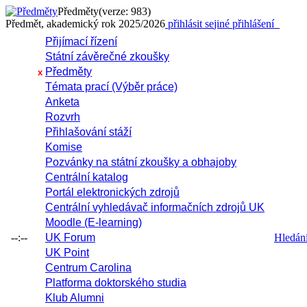
Předměty
(verze: 983)
Předmět, akademický rok 2025/2026
přihlásit se
jiné přihlášení
Přijímací řízení
Státní závěrečné zkoušky
Předměty
x
Témata prací (Výběr práce)
Anketa
Rozvrh
Přihlašování stáží
Komise
Pozvánky na státní zkoušky a obhajoby
Centrální katalog
Portál elektronických zdrojů
Centrální vyhledávač informačních zdrojů UK
Moodle (E-learning)
--:--
UK Forum
Hledání 
UK Point
Centrum Carolina
Platforma doktorského studia
Klub Alumni