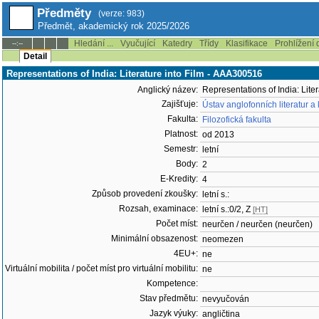
Předměty
(verze: 983)
Předmět, akademický rok 2025/2026
Hledání ...
Vyučující
Katedry
Třídy
Klasifikace
Prohlížení 
--:--
Detail
Representations of India: Literature into Film - AAA300516
Anglický název:
Representations of India: Liter
Zajišťuje:
Ústav anglofonních literatur a
Fakulta:
Filozofická fakulta
Platnost:
od 2013
Semestr:
letní
Body:
2
E-Kredity:
4
Způsob provedení zkoušky:
letní s.:
Rozsah, examinace:
letní s.:0/2, Z
[HT]
Počet míst:
neurčen / neurčen (neurčen)
Minimální obsazenost:
neomezen
4EU+:
ne
Virtuální mobilita / počet míst pro virtuální mobilitu:
ne
Kompetence:
Stav předmětu:
nevyučován
Jazyk výuky:
angličtina