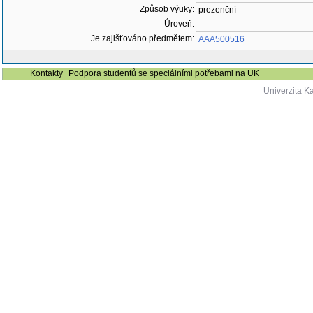
Způsob výuky:
prezenční
Úroveň:
Je zajišťováno předmětem:
AAA500516
Kontakty
Podpora studentů se speciálními potřebami na UK
Univerzita K