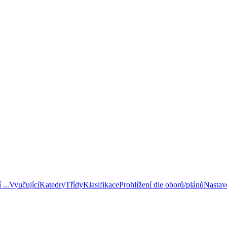
...
Vyučující
Katedry
Třídy
Klasifikace
Prohlížení dle oborů/plánů
Nastav