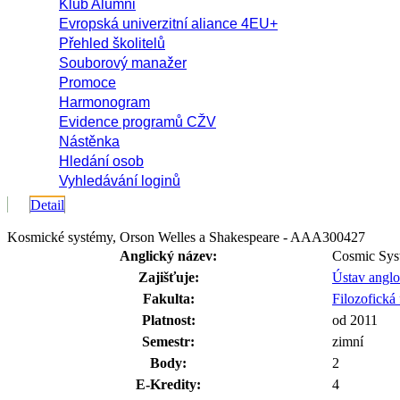
Klub Alumni
Evropská univerzitní aliance 4EU+
Přehled školitelů
Souborový manažer
Promoce
Harmonogram
Evidence programů CŽV
Nástěnka
Hledání osob
Vyhledávání loginů
Detail
Kosmické systémy, Orson Welles a Shakespeare - AAA300427
Anglický název:
Cosmic Sys
Zajišťuje:
Ústav anglo
Fakulta:
Filozofická 
Platnost:
od 2011
Semestr:
zimní
Body:
2
E-Kredity:
4