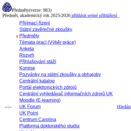
Předměty
(verze: 983)
Předmět, akademický rok 2025/2026
přihlásit se
jiné přihlášení
Přijímací řízení
Státní závěrečné zkoušky
Předměty
x
Témata prací (Výběr práce)
Anketa
Rozvrh
Přihlašování stáží
Komise
Pozvánky na státní zkoušky a obhajoby
Centrální katalog
Portál elektronických zdrojů
Centrální vyhledávač informačních zdrojů UK
Moodle (E-learning)
--:--
UK Forum
Hledání 
UK Point
Centrum Carolina
Platforma doktorského studia