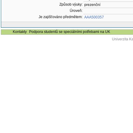
Způsob výuky:
prezenční
Úroveň:
Je zajišťováno předmětem:
AAA500357
Kontakty
Podpora studentů se speciálními potřebami na UK
Univerzita K