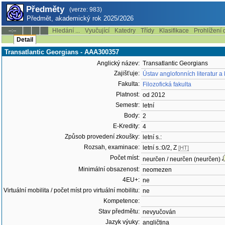
Předměty
(verze: 983)
Předmět, akademický rok 2025/2026
Hledání ...
Vyučující
Katedry
Třídy
Klasifikace
Prohlížení 
--:--
Detail
Transatlantic Georgians - AAA300357
Anglický název:
Transatlantic Georgians
Zajišťuje:
Ústav anglofonních literatur a
Fakulta:
Filozofická fakulta
Platnost:
od 2012
Semestr:
letní
Body:
2
E-Kredity:
4
Způsob provedení zkoušky:
letní s.:
Rozsah, examinace:
letní s.:0/2, Z
[HT]
Počet míst:
neurčen / neurčen (neurčen)
Minimální obsazenost:
neomezen
4EU+:
ne
Virtuální mobilita / počet míst pro virtuální mobilitu:
ne
Kompetence:
Stav předmětu:
nevyučován
Jazyk výuky:
angličtina