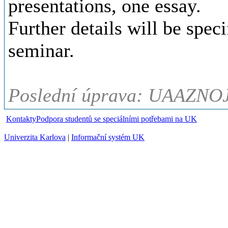
presentations, one essay.
Further details will be specif
seminar.
Poslední úprava: UAAZNOJ
Kontakty
Podpora studentů se speciálními potřebami na UK
Univerzita Karlova
|
Informační systém UK