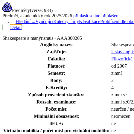
Předměty
(verze: 983)
Předmět, akademický rok 2025/2026
přihlásit se
jiné přihlášení
--:--
Hledání ...
Vyučující
Katedry
Třídy
Klasifikace
Prohlížení dle ob
Detail
Shakespeare a manýrismus - AAA300205
Anglický název:
Shakespear
Zajišťuje:
Ústav angli
Fakulta:
Filozofická 
Platnost:
od 2007
Semestr:
zimní
Body:
2
E-Kredity:
4
Způsob provedení zkoušky:
zimní s.:
Rozsah, examinace:
zimní s.:0/2
Počet míst:
neurčen / n
Minimální obsazenost:
neomezen
4EU+:
ne
Virtuální mobilita / počet míst pro virtuální mobilitu:
ne