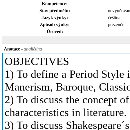
Kompetence:
Stav předmětu:
nevyučová
Jazyk výuky:
čeština
Způsob výuky:
prezenční
Úroveň:
Anotace
- angličtina
OBJECTIVES
1) To define a Period Style 
Manerism, Baroque, Classi
2) To discuss the concept of
characteristics in literature.
3) To discuss Shakespeare´