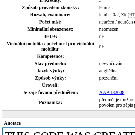
E-Kredity:
3
Způsob provedení zkoušky:
letní s.:
Rozsah, examinace:
letní s.:0/2, Zk
[HT
Počet míst:
neurčen / neurčen 
Minimální obsazenost:
neomezen
4EU+:
ne
Virtuální mobilita / počet míst pro virtuální
ne
mobilitu:
Kompetence:
Stav předmětu:
nevyučován
Jazyk výuky:
angličtina
Způsob výuky:
prezenční
Úroveň:
Je zajišťováno předmětem:
AAA132008
předmět je možno 
Poznámka:
povolen pro zápis
Anotace