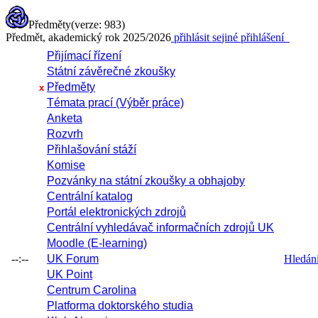
Předměty
(verze: 983)
Předmět, akademický rok 2025/2026
přihlásit se
jiné přihlášení
Přijímací řízení
Státní závěrečné zkoušky
Předměty
x
Témata prací (Výběr práce)
Anketa
Rozvrh
Přihlašování stáží
Komise
Pozvánky na státní zkoušky a obhajoby
Centrální katalog
Portál elektronických zdrojů
Centrální vyhledávač informačních zdrojů UK
Moodle (E-learning)
--:--
UK Forum
Hledání 
UK Point
Centrum Carolina
Platforma doktorského studia