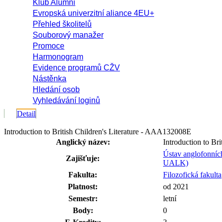
Klub Alumni
Evropská univerzitní aliance 4EU+
Přehled školitelů
Souborový manažer
Promoce
Harmonogram
Evidence programů CŽV
Nástěnka
Hledání osob
Vyhledávání loginů
Detail
Introduction to British Children's Literature - AAA132008E
Anglický název:
Introduction to Bri
Ústav anglofonních 
Zajišťuje:
UALK)
Fakulta:
Filozofická fakulta
Platnost:
od 2021
Semestr:
letní
Body:
0