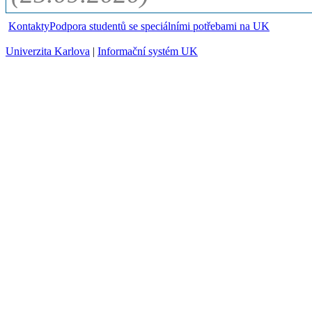
Kontakty
Podpora studentů se speciálními potřebami na UK
Univerzita Karlova
|
Informační systém UK