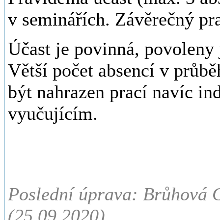
v seminářích. Závěrečný pra
Účast je povinná, povoleny 
Větší počet absencí v průb
být nahrazen prací navíc in
vyučujícím.
Poslední úprava: Brůhová G
(25.09.2020)