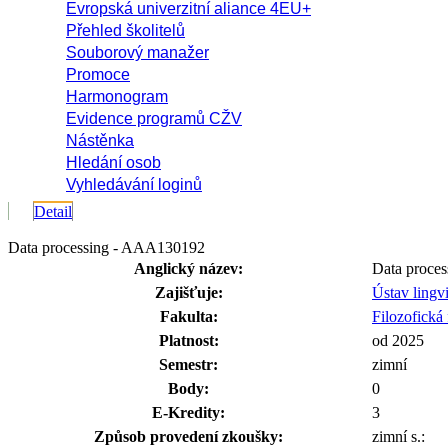
Evropská univerzitní aliance 4EU+
Přehled školitelů
Souborový manažer
Promoce
Harmonogram
Evidence programů CŽV
Nástěnka
Hledání osob
Vyhledávání loginů
Detail
Data processing - AAA130192
Anglický název:
Data proces
Zajišťuje:
Ústav lingv
Fakulta:
Filozofická 
Platnost:
od 2025
Semestr:
zimní
Body:
0
E-Kredity:
3
Způsob provedení zkoušky:
zimní s.: