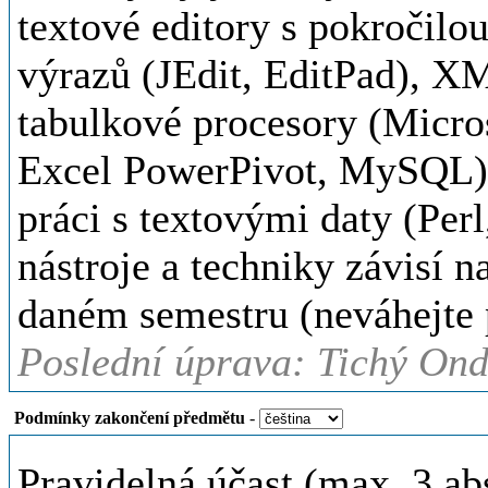
textové editory s pokročilo
výrazů (JEdit, EditPad), XM
tabulkové procesory (Micros
Excel PowerPivot, MySQL),
práci s textovými daty (Perl
nástroje a techniky závisí n
daném semestru (neváhejte př
Poslední úprava: Tichý Ond
Podmínky zakončení předmětu
-
Pravidelná účast (max. 3 ab