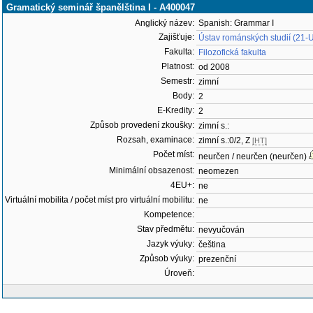
Gramatický seminář španělština I - A400047
Anglický název:
Spanish: Grammar I
Zajišťuje:
Ústav románských studií (21-
Fakulta:
Filozofická fakulta
Platnost:
od 2008
Semestr:
zimní
Body:
2
E-Kredity:
2
Způsob provedení zkoušky:
zimní s.:
Rozsah, examinace:
zimní s.:0/2, Z
[HT]
Počet míst:
neurčen / neurčen (neurčen)
Minimální obsazenost:
neomezen
4EU+:
ne
Virtuální mobilita / počet míst pro virtuální mobilitu:
ne
Kompetence:
Stav předmětu:
nevyučován
Jazyk výuky:
čeština
Způsob výuky:
prezenční
Úroveň: