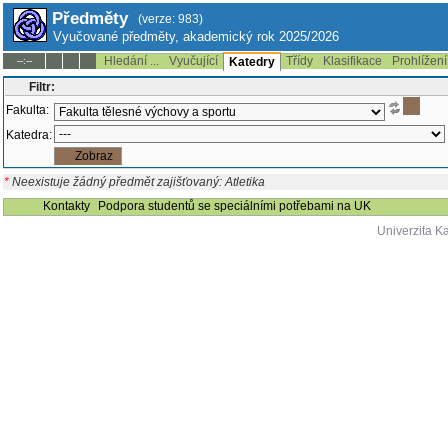
Předměty
(verze: 983)
Vyučované předměty, akademický rok 2025/2026
Hledání ...
Vyučující
Třídy
Klasifikace
Prohlížení
--:--
Katedry
Filtr:
Fakulta:
Katedra:
*
Neexistuje žádný předmět zajišťovaný: Atletika
Kontakty
Podpora studentů se speciálními potřebami na UK
Univerzita K