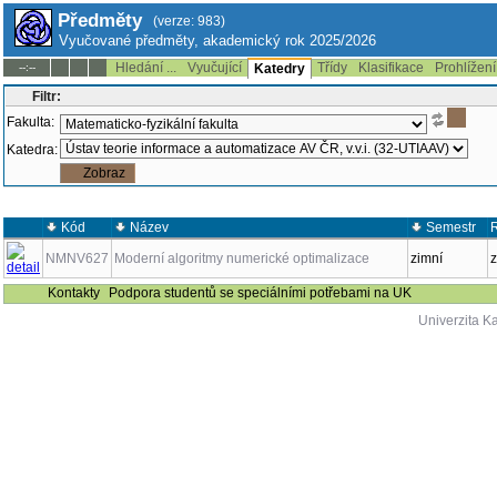
Předměty
(verze: 983)
Vyučované předměty, akademický rok 2025/2026
Hledání ...
Vyučující
Třídy
Klasifikace
Prohlížení
--:--
Katedry
Filtr:
Fakulta:
Katedra:
Kód
Název
Semestr
NMNV627
Moderní algoritmy numerické optimalizace
zimní
z
Kontakty
Podpora studentů se speciálními potřebami na UK
Univerzita K