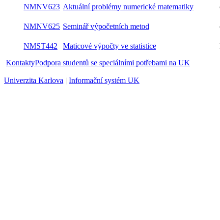
NMNV623
Aktuální problémy numerické matematiky
oba
NMNV625
Seminář výpočetních metod
oba
NMST442
Maticové výpočty ve statistice
letní
Kontakty
Podpora studentů se speciálními potřebami na UK
Univerzita Karlova
|
Informační systém UK