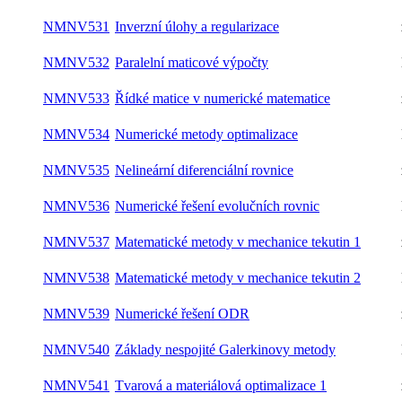
NMNV531
Inverzní úlohy a regularizace
zimní
NMNV532
Paralelní maticové výpočty
letní
NMNV533
Řídké matice v numerické matematice
zimní
NMNV534
Numerické metody optimalizace
letní
NMNV535
Nelineární diferenciální rovnice
zimní
NMNV536
Numerické řešení evolučních rovnic
letní
NMNV537
Matematické metody v mechanice tekutin 1
zimní
NMNV538
Matematické metody v mechanice tekutin 2
letní
NMNV539
Numerické řešení ODR
zimní
NMNV540
Základy nespojité Galerkinovy metody
letní
NMNV541
Tvarová a materiálová optimalizace 1
zimní