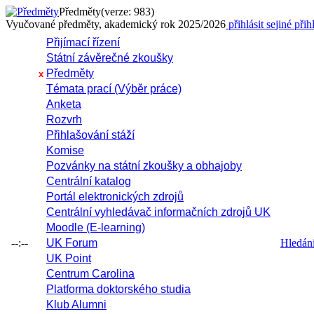
Předměty
(verze: 983)
Vyučované předměty, akademický rok 2025/2026
přihlásit se
jiné přih
Přijímací řízení
Státní závěrečné zkoušky
Předměty
x
Témata prací (Výběr práce)
Anketa
Rozvrh
Přihlašování stáží
Komise
Pozvánky na státní zkoušky a obhajoby
Centrální katalog
Portál elektronických zdrojů
Centrální vyhledávač informačních zdrojů UK
Moodle (E-learning)
--:--
UK Forum
Hledání 
UK Point
Centrum Carolina
Platforma doktorského studia
Klub Alumni