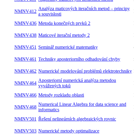
Analýza maticových iteračních metod –
NMNV412
letní
principy a souvislosti
NMNV436
Metoda konečných prvků 2
letní
NMNV438
Maticové iterační metody 2
letní
NMNV451
Seminář numerické matematiky
oba
NMNV461
Techniky aposteriorního odhadování chyby
zimní
Numerické modelování problémů
NMNV462
letní
elektrotechniky
Aposteriorní numerická analýza metodou
NMNV464
letní
vyvážených toků
NMNV466
Metody rozkladu oblasti
letní
Numerical Linear Algebra for data science
NMNV468
letní
and informatics
NMNV501
Řešení nelineárních algebraických rovnic
zimní
NMNV503
Numerické metody optimalizace
zimní