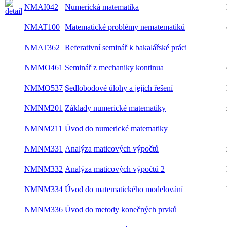
NMAI042
Numerická matematika
letní
NMAT100
Matematické problémy nematematiků
oba
NMAT362
Referativní seminář k bakalářské práci
letní
NMMO461
Seminář z mechaniky kontinua
oba
NMMO537
Sedlobodové úlohy a jejich řešení
letní
NMNM201
Základy numerické matematiky
zimní
NMNM211
Úvod do numerické matematiky
letní
NMNM331
Analýza maticových výpočtů
zimní
NMNM332
Analýza maticových výpočtů 2
letní
NMNM334
Úvod do matematického modelování
letní
NMNM336
Úvod do metody konečných prvků
letní