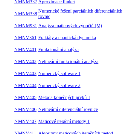
NMNM337
Aproximace funkcí
letní
Numerické řešení parciálních
NMNM338
letní
diferenciálních rovnic
NMNM931
Analýza maticových výpočtů (M)
zimní
NMNV361
Fraktály a chaotická dynamika
zimní
NMNV401
Funkcionální analýza
zimní
NMNV402
Nelineární funkcionální analýza
letní
NMNV403
Numerický software 1
zimní
NMNV404
Numerický software 2
letní
NMNV405
Metoda konečných prvků 1
zimní
NMNV406
Nelineární diferenciální rovnice
letní
NMNV407
Maticové iterační metody 1
zimní
NMNV411
Algoritmy maticových iteračních metod
zimní