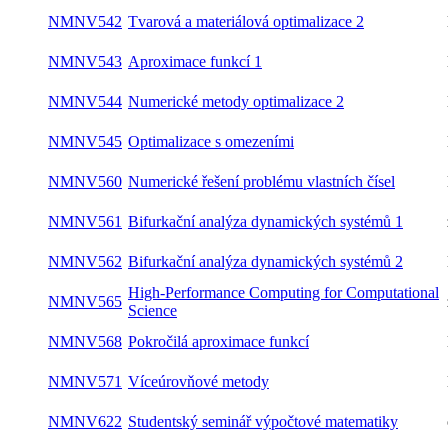
NMNV542
Tvarová a materiálová optimalizace 2
letní
NMNV543
Aproximace funkcí 1
letní
NMNV544
Numerické metody optimalizace 2
letní
NMNV545
Optimalizace s omezeními
letní
NMNV560
Numerické řešení problému vlastních čísel
letní
NMNV561
Bifurkační analýza dynamických systémů 1
zimní
NMNV562
Bifurkační analýza dynamických systémů 2
letní
High-Performance Computing for
NMNV565
zimní
Computational Science
NMNV568
Pokročilá aproximace funkcí
letní
NMNV571
Víceúrovňové metody
letní
NMNV622
Studentský seminář výpočtové matematiky
oba