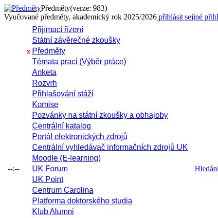
Předměty
(verze: 983)
Vyučované předměty, akademický rok 2025/2026
přihlásit se
jiné přih
Přijímací řízení
Státní závěrečné zkoušky
Předměty
x
Témata prací (Výběr práce)
Anketa
Rozvrh
Přihlašování stáží
Komise
Pozvánky na státní zkoušky a obhajoby
Centrální katalog
Portál elektronických zdrojů
Centrální vyhledávač informačních zdrojů UK
Moodle (E-learning)
--:--
UK Forum
Hledání 
UK Point
Centrum Carolina
Platforma doktorského studia
Klub Alumni