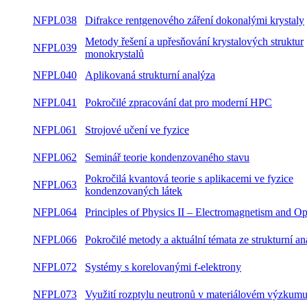
NFPL038
Difrakce rentgenového záření dokonalými krystaly
Metody řešení a upřesňování krystalových struktur
NFPL039
monokrystalů
NFPL040
Aplikovaná strukturní analýza
NFPL041
Pokročilé zpracování dat pro moderní HPC
NFPL061
Strojové učení ve fyzice
NFPL062
Seminář teorie kondenzovaného stavu
Pokročilá kvantová teorie s aplikacemi ve fyzice
NFPL063
kondenzovaných látek
NFPL064
Principles of Physics II – Electromagnetism and Op
NFPL066
Pokročilé metody a aktuální témata ze strukturní a
NFPL072
Systémy s korelovanými f-elektrony
NFPL073
Využití rozptylu neutronů v materiálovém výzkum