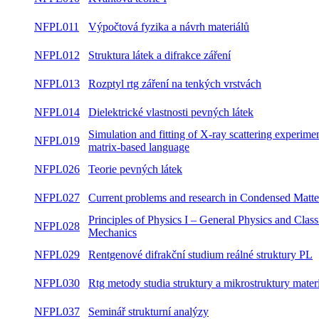
NFPL011
Výpočtová fyzika a návrh materiálů
NFPL012
Struktura látek a difrakce záření
NFPL013
Rozptyl rtg záření na tenkých vrstvách
NFPL014
Dielektrické vlastnosti pevných látek
Simulation and fitting of X-ray scattering experime
NFPL019
matrix-based language
NFPL026
Teorie pevných látek
NFPL027
Current problems and research in Condensed Matte
Principles of Physics I – General Physics and Class
NFPL028
Mechanics
NFPL029
Rentgenové difrakční studium reálné struktury PL
NFPL030
Rtg metody studia struktury a mikrostruktury mater
NFPL037
Seminář strukturní analýzy