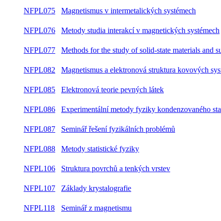
NFPL075
Magnetismus v intermetalických systémech
NFPL076
Metody studia interakcí v magnetických systémech
NFPL077
Methods for the study of solid-state materials and s
NFPL082
Magnetismus a elektronová struktura kovových sy
NFPL085
Elektronová teorie pevných látek
NFPL086
Experimentální metody fyziky kondenzovaného st
NFPL087
Seminář řešení fyzikálních problémů
NFPL088
Metody statistické fyziky
NFPL106
Struktura povrchů a tenkých vrstev
NFPL107
Základy krystalografie
NFPL118
Seminář z magnetismu