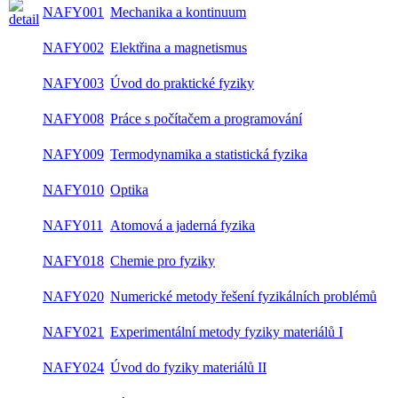
NAFY001
Mechanika a kontinuum
NAFY002
Elektřina a magnetismus
NAFY003
Úvod do praktické fyziky
NAFY008
Práce s počítačem a programování
NAFY009
Termodynamika a statistická fyzika
NAFY010
Optika
NAFY011
Atomová a jaderná fyzika
NAFY018
Chemie pro fyziky
NAFY020
Numerické metody řešení fyzikálních problémů
NAFY021
Experimentální metody fyziky materiálů I
NAFY024
Úvod do fyziky materiálů II