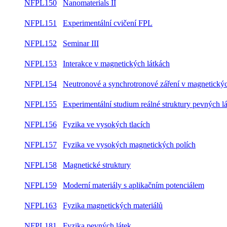
NFPL150
Nanomaterials II
NFPL151
Experimentální cvičení FPL
NFPL152
Seminar III
NFPL153
Interakce v magnetických látkách
NFPL154
Neutronové a synchrotronové záření v magnetickýc
NFPL155
Experimentální studium reálné struktury pevných l
NFPL156
Fyzika ve vysokých tlacích
NFPL157
Fyzika ve vysokých magnetických polích
NFPL158
Magnetické struktury
NFPL159
Moderní materiály s aplikačním potenciálem
NFPL163
Fyzika magnetických materiálů
NFPL181
Fyzika pevných látek