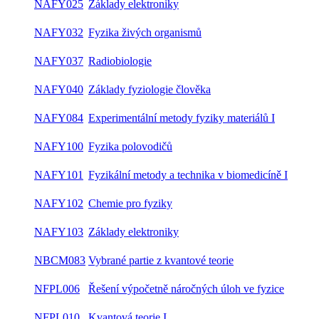
NAFY025
Základy elektroniky
NAFY032
Fyzika živých organismů
NAFY037
Radiobiologie
NAFY040
Základy fyziologie člověka
NAFY084
Experimentální metody fyziky materiálů I
NAFY100
Fyzika polovodičů
NAFY101
Fyzikální metody a technika v biomedicíně I
NAFY102
Chemie pro fyziky
NAFY103
Základy elektroniky
NBCM083
Vybrané partie z kvantové teorie
NFPL006
Řešení výpočetně náročných úloh ve fyzice
NFPL010
Kvantová teorie I