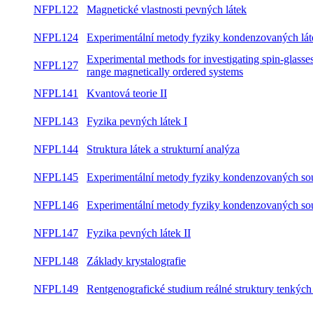
NFPL122
Magnetické vlastnosti pevných látek
NFPL124
Experimentální metody fyziky kondenzovaných láte
Experimental methods for investigating spin-glasses
NFPL127
range magnetically ordered systems
NFPL141
Kvantová teorie II
NFPL143
Fyzika pevných látek I
NFPL144
Struktura látek a strukturní analýza
NFPL145
Experimentální metody fyziky kondenzovaných sou
NFPL146
Experimentální metody fyziky kondenzovaných sou
NFPL147
Fyzika pevných látek II
NFPL148
Základy krystalografie
NFPL149
Rentgenografické studium reálné struktury tenkých