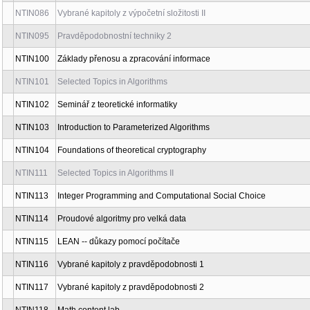
NTIN082
Neuniformní výpočetní modely
NTIN085
Vybrané kapitoly z výpočetní složitosti I
NTIN086
Vybrané kapitoly z výpočetní složitosti II
NTIN095
Pravděpodobnostní techniky 2
NTIN100
Základy přenosu a zpracování informace
NTIN101
Selected Topics in Algorithms
NTIN102
Seminář z teoretické informatiky
NTIN103
Introduction to Parameterized Algorithms
NTIN104
Foundations of theoretical cryptography
NTIN111
Selected Topics in Algorithms II
NTIN113
Integer Programming and Computational Social Choice
NTIN114
Proudové algoritmy pro velká data
NTIN115
LEAN -- důkazy pomocí počítače