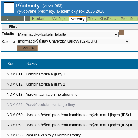
Předměty
(verze: 983)
Vyučované předměty, akademický rok 2025/2026
Hledání ...
Vyučující
Třídy
Klasifikace
Prohlížení
--:--
Katedry
Filtr:
Fakulta:
Katedra:
Kód
Název
NDMI011
Kombinatorika a grafy 1
NDMI012
Kombinatorika a grafy 2
NDMI018
Aproximační a online algoritmy
NDMI025
Pravděpodobnostní algoritmy
NDMI050
Úvod do řešení problémů kombinatorických, mat. i jiných (IPS) I
NDMI051
Úvod do řešení problémů kombinatorických, mat. i jiných (IPS) II