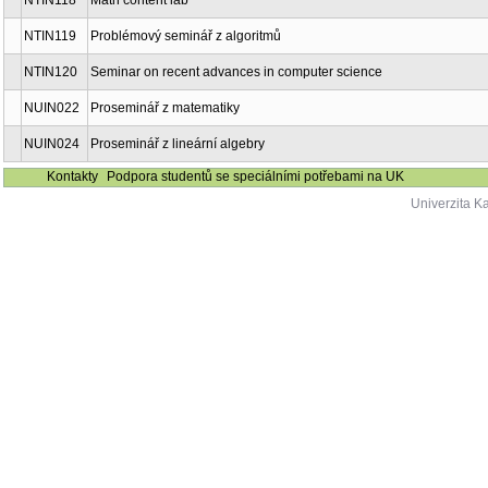
NTIN116
Vybrané kapitoly z pravděpodobnosti 1
NTIN117
Vybrané kapitoly z pravděpodobnosti 2
NTIN118
Math content lab
NTIN119
Problémový seminář z algoritmů
NTIN120
Seminar on recent advances in computer science
NUIN022
Proseminář z matematiky
NUIN024
Proseminář z lineární algebry
Kontakty
Podpora studentů se speciálními potřebami na UK
Univerzita K