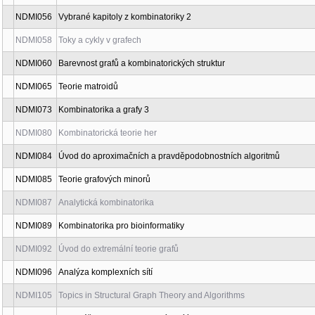
NDMI055
Vybrané kapitoly z kombinatoriky 1
NDMI056
Vybrané kapitoly z kombinatoriky 2
NDMI058
Toky a cykly v grafech
NDMI060
Barevnost grafů a kombinatorických struktur
NDMI065
Teorie matroidů
NDMI073
Kombinatorika a grafy 3
NDMI080
Kombinatorická teorie her
NDMI084
Úvod do aproximačních a pravděpodobnostních algoritmů
NDMI085
Teorie grafových minorů
NDMI087
Analytická kombinatorika
NDMI089
Kombinatorika pro bioinformatiky
NDMI092
Úvod do extremální teorie grafů
NDMI096
Analýza komplexních sítí