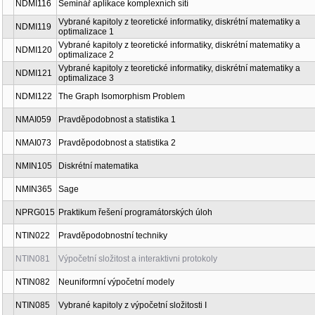
NDMI105
Topics in Structural Graph Theory and Algorithms
NDMI116
Seminář aplikace komplexních sítí
Vybrané kapitoly z teoretické informatiky, diskrétní matematiky a
NDMI119
optimalizace 1
Vybrané kapitoly z teoretické informatiky, diskrétní matematiky a
NDMI120
optimalizace 2
Vybrané kapitoly z teoretické informatiky, diskrétní matematiky a
NDMI121
optimalizace 3
NDMI122
The Graph Isomorphism Problem
NMAI059
Pravděpodobnost a statistika 1
NMAI073
Pravděpodobnost a statistika 2
NMIN105
Diskrétní matematika
NMIN365
Sage
NPRG015
Praktikum řešení programátorských úloh
NTIN022
Pravděpodobnostní techniky
NTIN081
Výpočetní složitost a interaktivni protokoly