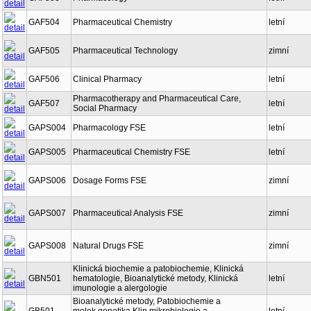
GAF504
Pharmaceutical Chemistry
letní
GAF505
Pharmaceutical Technology
zimní
GAF506
Clinical Pharmacy
letní
Pharmacotherapy and Pharmaceutical Care,
GAF507
letní
Social Pharmacy
GAPS004
Pharmacology FSE
letní
GAPS005
Pharmaceutical Chemistry FSE
letní
GAPS006
Dosage Forms FSE
zimní
GAPS007
Pharmaceutical Analysis FSE
zimní
GAPS008
Natural Drugs FSE
zimní
Klinická biochemie a patobiochemie, Klinická
GBN501
hematologie, Bioanalytické metody, Klinická
letní
imunologie a alergologie
Bioanalytické metody, Patobiochemie a