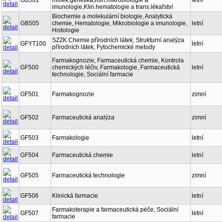
GB501
molek.genetika,Klin.mikrobiologie a
letní
imunologie,Klin.hematologie a trans.lékařství
Biochemie a molekulární biologie, Analytická
GB505
chemie, Hematologie, Mikrobiologie a imunologie,
letní
Histologie
SZZK Chemie přírodních látek, Strukturní analýza
GFYT100
letní
přírodních látek, Fytochemické metody
Farmakognozie, Farmaceutická chemie, Kontrola
GF500
chemických léčiv, Farmakologie, Farmaceutická
letní
technologie, Sociální farmacie
GF501
Farmakognozie
zimní
GF502
Farmaceutická analýza
zimní
GF503
Farmakologie
letní
GF504
Farmaceutická chemie
letní
GF505
Farmaceutická technologie
zimní
GF506
Klinická farmacie
letní
Farmakoterapie a farmaceutická péče, Sociální
GF507
letní
farmacie