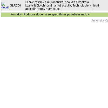
Léčivé rostliny a nutraceutika, Analýza a kontrola
GLR100
kvality léčivých rostlin a nutraceutik, Technologie a
letní
aplikační formy nutraceutik
Kontakty
Podpora studentů se speciálními potřebami na UK
Univerzita K