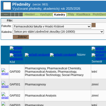
Předměty
(verze: 983)
Vyučované předměty, akademický rok 2025/2026
Hledání ...
Vyučující
Třídy
Klasifikace
Prohlížení
--:--
Katedry
Filtr:
Fakulta:
Katedra:
Název
Semestr
Kód
Pharmacognosy, Pharmaceutical Chemistry,
GAF500
Pharmaceutical Analysis, Pharmacology,
letní
Pharmaceutical Technology, Social Pharmacy
GAF501
Pharmacognosy
zimní
GAF502
Pharmaceutical Analysis
zimní
GAF503
Pharmacology
letní