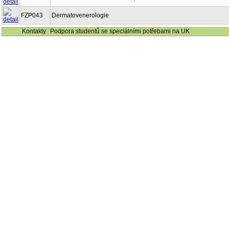
FZP043
Dermatovenerologie
Kontakty
Podpora studentů se speciálními potřebami na UK