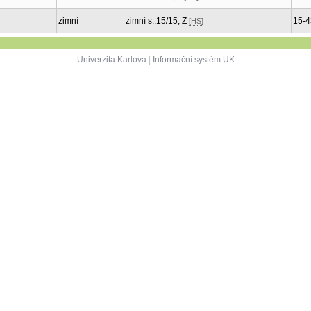
zimní
zimní s.:15/15, Z
15-4
[HS]
Univerzita Karlova
|
Informační systém UK