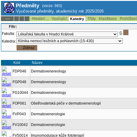
Předměty
(verze: 983)
Vyučované předměty, akademický rok 2025/2026
Hledání ...
Vyučující
Třídy
Klasifikace
Prohlížení
--:--
Katedry
Filtr:
Fakulta:
Katedra:
Kód
Název
FDP046
Dermatovenereology
FGP048
Dermatovenereology
FG10044
Dermatovenereology
FOP061
Ošetřovatelská péče v dermatovenerologii
FVP043
Dermatovenerologie
FV10042
Dermatovenerologie
FV50014
Imunomodulace kůže fototerapií