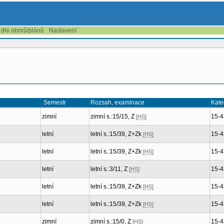
 dle oborů/plánů
Nastavení
Semestr
Rozsah, examinace
Kate
zimní
zimní s.:15/15, Z
15-4
[HS]
letní
letní s.:15/39, Z+Zk
15-4
[HS]
letní
letní s.:15/39, Z+Zk
15-4
[HS]
letní
letní s.:3/11, Z
15-4
[HS]
letní
letní s.:15/39, Z+Zk
15-4
[HS]
letní
letní s.:15/39, Z+Zk
15-4
[HS]
zimní
zimní s.:15/0, Z
15-4
[HS]