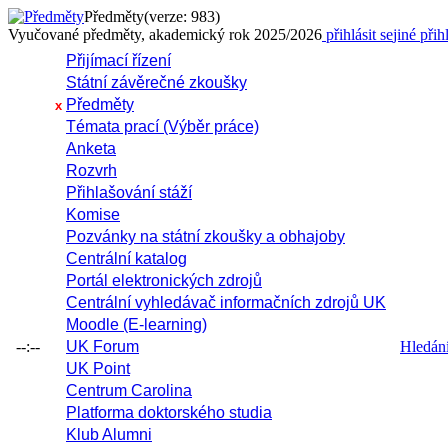
Předměty
(verze: 983)
Vyučované předměty, akademický rok 2025/2026
přihlásit se
jiné přih
Přijímací řízení
Státní závěrečné zkoušky
Předměty
x
Témata prací (Výběr práce)
Anketa
Rozvrh
Přihlašování stáží
Komise
Pozvánky na státní zkoušky a obhajoby
Centrální katalog
Portál elektronických zdrojů
Centrální vyhledávač informačních zdrojů UK
Moodle (E-learning)
--:--
UK Forum
Hledání 
UK Point
Centrum Carolina
Platforma doktorského studia
Klub Alumni