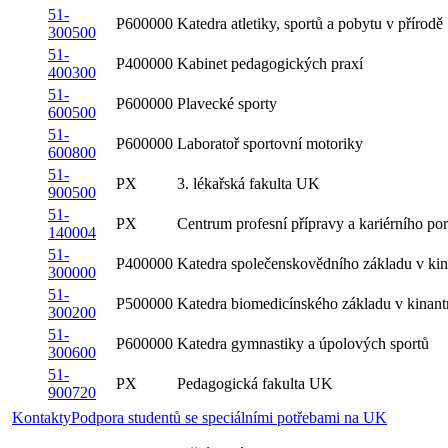
51-
P600000
Katedra atletiky, sportů a pobytu v přírodě
300500
51-
P400000
Kabinet pedagogických praxí
400300
51-
P600000
Plavecké sporty
600500
51-
P600000
Laboratoř sportovní motoriky
600800
51-
PX
3. lékařská fakulta UK
900500
51-
PX
Centrum profesní přípravy a kariérního po
140004
51-
P400000
Katedra společenskovědního základu v kin
300000
51-
P500000
Katedra biomedicínského základu v kinant
300200
51-
P600000
Katedra gymnastiky a úpolových sportů
300600
51-
PX
Pedagogická fakulta UK
900720
Kontakty
Podpora studentů se speciálními potřebami na UK