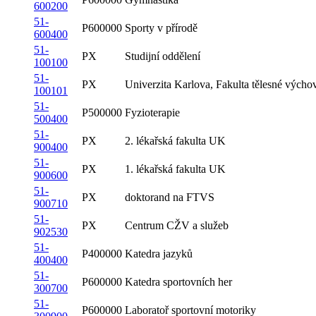
600200
51-
P600000
Sporty v přírodě
600400
51-
PX
Studijní oddělení
100100
51-
PX
Univerzita Karlova, Fakulta tělesné výcho
100101
51-
P500000
Fyzioterapie
500400
51-
PX
2. lékařská fakulta UK
900400
51-
PX
1. lékařská fakulta UK
900600
51-
PX
doktorand na FTVS
900710
51-
PX
Centrum CŽV a služeb
902530
51-
P400000
Katedra jazyků
400400
51-
P600000
Katedra sportovních her
300700
51-
P600000
Laboratoř sportovní motoriky