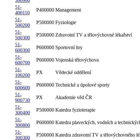
300900
51-
P400000
Management
400110
51-
P500000
Fyziologie
500200
51-
P500000
Zdravotní TV a tělovýchovné lékařství
500300
51-
P600000
Sportovní hry
600300
51-
P600000
Vojenská tělovýchova
600700
51-
PX
Vědecké oddělení
100200
51-
P600000
Technické a úpolové sporty
600600
51-
PX
Akademie věd ČR
900730
51-
P500000
Katedra fyzioterapie
300400
51-
P600000
Katedra plaveckých, vodních a technickýc
300800
51-
P500000
Katedra zdravotní TV a tělovýchovného lé
300300