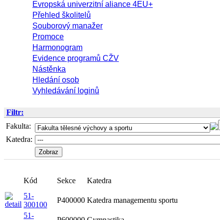
Evropská univerzitní aliance 4EU+
Přehled školitelů
Souborový manažer
Promoce
Harmonogram
Evidence programů CŽV
Nástěnka
Hledání osob
Vyhledávání loginů
Filtr:
Fakulta:
Katedra:
Kód
Sekce
Katedra
51-
P400000
Katedra managementu sportu
300100
51-
P600000
Gymnastika