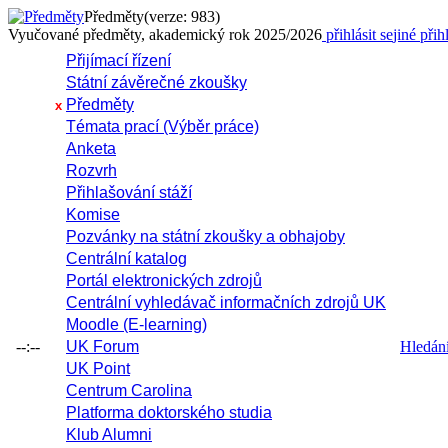
Předměty
(verze: 983)
Vyučované předměty, akademický rok 2025/2026
přihlásit se
jiné přih
Přijímací řízení
Státní závěrečné zkoušky
Předměty
x
Témata prací (Výběr práce)
Anketa
Rozvrh
Přihlašování stáží
Komise
Pozvánky na státní zkoušky a obhajoby
Centrální katalog
Portál elektronických zdrojů
Centrální vyhledávač informačních zdrojů UK
Moodle (E-learning)
--:--
UK Forum
Hledání 
UK Point
Centrum Carolina
Platforma doktorského studia
Klub Alumni