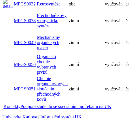
MPGS0032
Retrosyntéza
oba
vyučován
Přechodné kovy
MPGS0038
v organické
zimní
vyučován
syntéze
Mechanismy
MPGS0049
organických
zimní
vyučován
reakcí
Organická
chemie
MPGS0050
zimní
vyučován
vybraných
prvků
Chemie
organokovových
MPGS0051
sloučenin
zimní
vyučován
přechodných
kovů
Kontakty
Podpora studentů se speciálními potřebami na UK
Univerzita Karlova
|
Informační systém UK