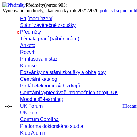
Předměty
(verze: 983)
Vyučované předměty, akademický rok 2025/2026
přihlásit se
jiné přih
Přijímací řízení
Státní závěrečné zkoušky
Předměty
x
Témata prací (Výběr práce)
Anketa
Rozvrh
Přihlašování stáží
Komise
Pozvánky na státní zkoušky a obhajoby
Centrální katalog
Portál elektronických zdrojů
Centrální vyhledávač informačních zdrojů UK
Moodle (E-learning)
--:--
UK Forum
Hledání 
UK Point
Centrum Carolina
Platforma doktorského studia
Klub Alumni