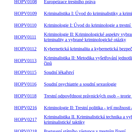
HOPV0108
Europeizace trestního práva
HOPV0109
Kriminalistika I: Úvod do kriminalistiky a krimi
HOPV0110
Kriminologie I: Úvod do kriminologie a trestní 
Kriminologie II: Kriminologické aspekty vybr
HOPV0111
kriminality a vybrané kriminologické otázky
HOPV0112
Kybernetická kriminalita a kybernetická bezpe
Kriminalistika II: Metodika vyšetřování jednotl
HOPV0113
činů
HOPV0115
Soudní lékařství
HOPV0116
Soudní psychiatrie a soudní sexuologie
HOPV0118
Trestní odpovědnost právnických osob – teorie 
HOPV0216
Kriminologie II: Trestní politika - její možnosti 
Kriminalistika II. Kriminalistická technika a v
HOPV0217
kriminalistické taktiky
HOPV0218
Postavení státního zástupce v trestním řízení