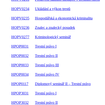
HOPV0234
Ukládání a výkon trestů
HOPV0235
Hospodářská a ekonomická kriminalita
HOPV0236
Znalec a znalecký posudek
HOPV0277
Kriminologický seminář
HPOP0031
Trestní právo I
HPOP0032
Trestní právo II
HPOP0033
Trestní právo III
HPOP0034
Trestní právo IV
HPOP0117
Diplomový seminář II – Trestní právo
HPOP3031
Trestní právo I
HPOP3032
Trestní právo II