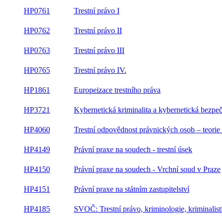
HP0761
Trestní právo I
HP0762
Trestní právo II
HP0763
Trestní právo III
HP0765
Trestní právo IV.
HP1861
Europeizace trestního práva
HP3721
Kybernetická kriminalita a kybernetická bezpe
HP4060
Trestní odpovědnost právnických osob – teorie 
HP4149
Právní praxe na soudech - trestní úsek
HP4150
Právní praxe na soudech - Vrchní soud v Praze
HP4151
Právní praxe na státním zastupitelství
HP4185
SVOČ: Trestní právo, kriminologie, kriminalist