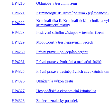
HP4210
Obhajoba v trestním řízení
HP4221
Kriminologie II: Trestní politika - její možnosti 
Kriminalistika II. Kriminalistická technika a v
HP4222
kriminalistické taktiky
HP4228
Postavení státního zástupce v trestním řízení
HP4229
Moot Court v trestněprávních věcech
HP4230
Právní praxe u policejního orgánu
HP4231
Právní praxe v Probační a mediační službě
HP4325
Právní praxe v trestněprávních advokátních kan
HP4326
Ukládání a výkon trestů
HP4327
Hospodářská a ekonomická kriminalita
HP4328
Znalec a znalecký posudek