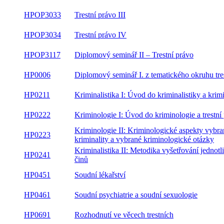
HPOP3033
Trestní právo III
HPOP3034
Trestní právo IV
HPOP3117
Diplomový seminář II – Trestní právo
HP0006
Diplomový seminář I. z tematického okruhu tre
HP0211
Kriminalistika I: Úvod do kriminalistiky a krimi
HP0222
Kriminologie I: Úvod do kriminologie a trestní 
Kriminologie II: Kriminologické aspekty vybr
HP0223
kriminality a vybrané kriminologické otázky
Kriminalistika II: Metodika vyšetřování jednotl
HP0241
činů
HP0451
Soudní lékařství
HP0461
Soudní psychiatrie a soudní sexuologie
HP0691
Rozhodnutí ve věcech trestních