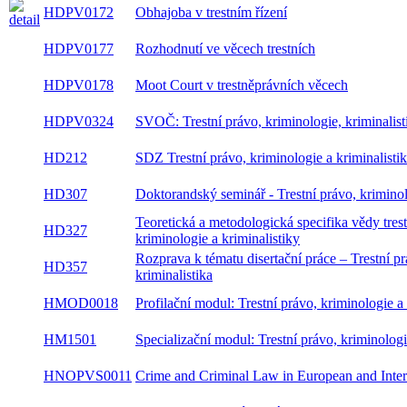
HDPV0172
Obhajoba v trestním řízení
HDPV0177
Rozhodnutí ve věcech trestních
HDPV0178
Moot Court v trestněprávních věcech
HDPV0324
SVOČ: Trestní právo, kriminologie, kriminalist
HD212
SDZ Trestní právo, kriminologie a kriminalisti
HD307
Doktorandský seminář - Trestní právo, kriminol
Teoretická a metodologická specifika vědy tres
HD327
kriminologie a kriminalistiky
Rozprava k tématu disertační práce – Trestní pr
HD357
kriminalistika
HMOD0018
Profilační modul: Trestní právo, kriminologie a 
HM1501
Specializační modul: Trestní právo, kriminologi
HNOPVS0011
Crime and Criminal Law in European and Inter