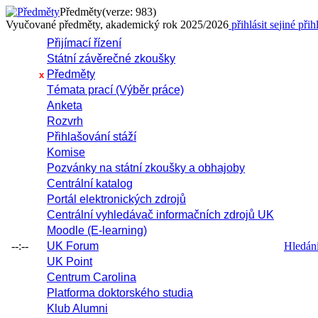
Předměty
(verze: 983)
Vyučované předměty, akademický rok 2025/2026
přihlásit se
jiné přih
Přijímací řízení
Státní závěrečné zkoušky
Předměty
x
Témata prací (Výběr práce)
Anketa
Rozvrh
Přihlašování stáží
Komise
Pozvánky na státní zkoušky a obhajoby
Centrální katalog
Portál elektronických zdrojů
Centrální vyhledávač informačních zdrojů UK
Moodle (E-learning)
--:--
UK Forum
Hledání 
UK Point
Centrum Carolina
Platforma doktorského studia
Klub Alumni