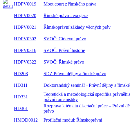
HDPV0019
Moot court z římského práva
HDPV0020
Římské právo - exegeze
HDPV0021
Římskoprávní základy věcných práv
HDPV0302
SVOČ: Církevní právo
HDPV0316
SVOČ: Právní historie
HDPV0322
SVOČ: Římské právo
HD208
SDZ Právní dějiny a římské právo
HD311
Doktorandský seminář - Právní dějiny a římské
Teoretická a metodologická specifika právněhis
HD331
vědy a právní romanistiky
Rozprava k tématu disertační práce – Právní dě
HD361
římské právo
HMOD0012
Profilační modul: Římskoprávní