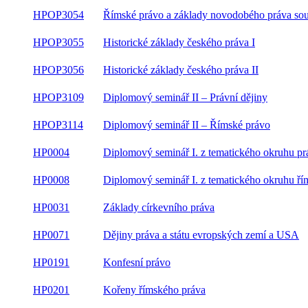
Římské právo a základy novodobého práva
HPOP3054
soukromého II
HPOP3055
Historické základy českého práva I
HPOP3056
Historické základy českého práva II
HPOP3109
Diplomový seminář II – Právní dějiny
HPOP3114
Diplomový seminář II – Římské právo
Diplomový seminář I. z tematického okruhu pr
HP0004
dějiny
Diplomový seminář I. z tematického okruhu ří
HP0008
právo
HP0031
Základy církevního práva
HP0071
Dějiny práva a státu evropských zemí a USA
HP0191
Konfesní právo
HP0201
Kořeny římského práva