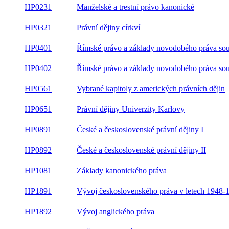
HP0231
Manželské a trestní právo kanonické
HP0321
Právní dějiny církví
Římské právo a základy novodobého práva
HP0401
soukromého I
Římské právo a základy novodobého práva
HP0402
soukromého II
HP0561
Vybrané kapitoly z amerických právních dějin
HP0651
Právní dějiny Univerzity Karlovy
HP0891
České a československé právní dějiny I
HP0892
České a československé právní dějiny II
HP1081
Základy kanonického práva
HP1891
Vývoj československého práva v letech 1948-
HP1892
Vývoj anglického práva