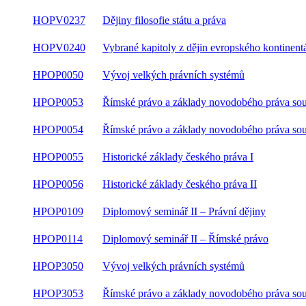
HOPV0237
Dějiny filosofie státu a práva
Vybrané kapitoly z dějin evropského kontinent
HOPV0240
práva
HPOP0050
Vývoj velkých právních systémů
Římské právo a základy novodobého práva
HPOP0053
soukromého I
Římské právo a základy novodobého práva
HPOP0054
soukromého II
HPOP0055
Historické základy českého práva I
HPOP0056
Historické základy českého práva II
HPOP0109
Diplomový seminář II – Právní dějiny
HPOP0114
Diplomový seminář II – Římské právo
HPOP3050
Vývoj velkých právních systémů
Římské právo a základy novodobého práva
HPOP3053
soukromého I