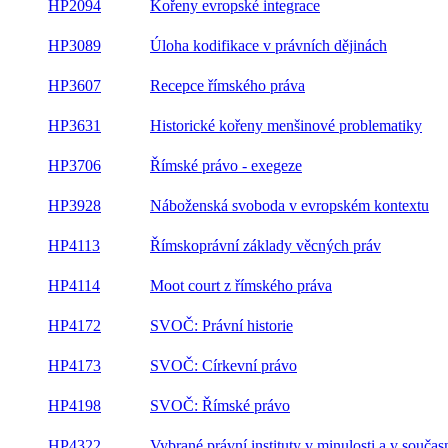
HP2094
Kořeny evropské integrace
HP3089
Úloha kodifikace v právních dějinách
HP3607
Recepce římského práva
HP3631
Historické kořeny menšinové problematiky
HP3706
Římské právo - exegeze
HP3928
Náboženská svoboda v evropském kontextu
HP4113
Římskoprávní základy věcných práv
HP4114
Moot court z římského práva
HP4172
SVOČ: Právní historie
HP4173
SVOČ: Církevní právo
HP4198
SVOČ: Římské právo
HP4322
Vybrané právní instituty v minulosti a v součas