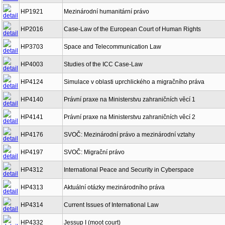
HP1921
Mezinárodní humanitární právo
HP2016
Case-Law of the European Court of Human Rights
HP3703
Space and Telecommunication Law
HP4003
Studies of the ICC Case-Law
HP4124
Simulace v oblasti uprchlického a migračního práva
HP4140
Právní praxe na Ministerstvu zahraničních věcí 1
HP4141
Právní praxe na Ministerstvu zahraničních věcí 2
HP4176
SVOČ: Mezinárodní právo a mezinárodní vztahy
HP4197
SVOČ: Migrační právo
HP4312
International Peace and Security in Cyberspace
HP4313
Aktuální otázky mezinárodního práva
HP4314
Current Issues of International Law
HP4332
Jessup I (moot court)