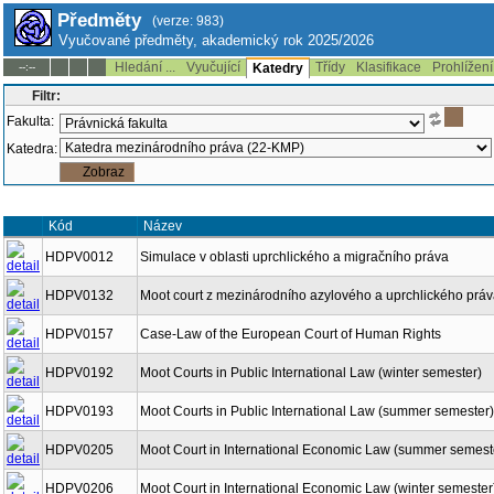
Předměty
(verze: 983)
Vyučované předměty, akademický rok 2025/2026
Hledání ...
Vyučující
Třídy
Klasifikace
Prohlížení
--:--
Katedry
Filtr:
Fakulta:
Katedra:
Kód
Název
HDPV0012
Simulace v oblasti uprchlického a migračního práva
HDPV0132
Moot court z mezinárodního azylového a uprchlického prá
HDPV0157
Case-Law of the European Court of Human Rights
HDPV0192
Moot Courts in Public International Law (winter semester)
HDPV0193
Moot Courts in Public International Law (summer semester)
HDPV0205
Moot Court in International Economic Law (summer semest
HDPV0206
Moot Court in International Economic Law (winter semester