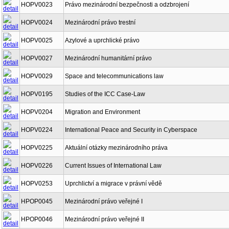
HOPV0023
Právo mezinárodní bezpečnosti a odzbrojení
HOPV0024
Mezinárodní právo trestní
HOPV0025
Azylové a uprchlické právo
HOPV0027
Mezinárodní humanitární právo
HOPV0029
Space and telecommunications law
HOPV0195
Studies of the ICC Case-Law
HOPV0204
Migration and Environment
HOPV0224
International Peace and Security in Cyberspace
HOPV0225
Aktuální otázky mezinárodního práva
HOPV0226
Current Issues of International Law
HOPV0253
Uprchlictví a migrace v právní vědě
HPOP0045
Mezinárodní právo veřejné I
HPOP0046
Mezinárodní právo veřejné II