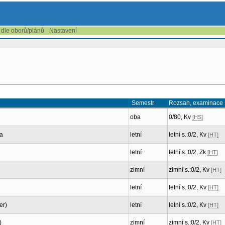
 dle oborů/plánů
Nastavení
Semestr
Rozsah, examinace
oba
0/80, Kv
[HS]
va
letní
letní s.:0/2, Kv
[HT]
letní
letní s.:0/2, Zk
[HT]
zimní
zimní s.:0/2, Kv
[HT]
letní
letní s.:0/2, Kv
[HT]
er)
letní
letní s.:0/2, Kv
[HT]
)
zimní
zimní s.:0/2, Kv
[HT]