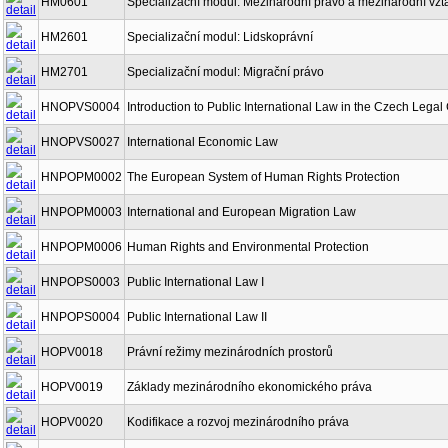
HM0601
Specializační modul: Mezinárodní právo a mezinárodní vzt
HM2601
Specializační modul: Lidskoprávní
HM2701
Specializační modul: Migrační právo
HNOPVS0004
Introduction to Public International Law in the Czech Legal
HNOPVS0027
International Economic Law
HNPOPM0002
The European System of Human Rights Protection
HNPOPM0003
International and European Migration Law
HNPOPM0006
Human Rights and Environmental Protection
HNPOPS0003
Public International Law I
HNPOPS0004
Public International Law II
HOPV0018
Právní režimy mezinárodních prostorů
HOPV0019
Základy mezinárodního ekonomického práva
HOPV0020
Kodifikace a rozvoj mezinárodního práva