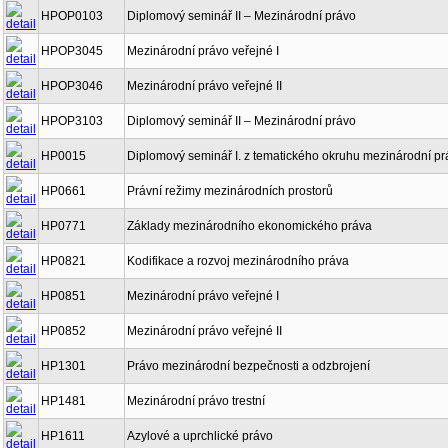
HPOP0103
Diplomový seminář II – Mezinárodní právo
HPOP3045
Mezinárodní právo veřejné I
HPOP3046
Mezinárodní právo veřejné II
HPOP3103
Diplomový seminář II – Mezinárodní právo
HP0015
Diplomový seminář I. z tematického okruhu mezinárodní pr
HP0661
Právní režimy mezinárodních prostorů
HP0771
Základy mezinárodního ekonomického práva
HP0821
Kodifikace a rozvoj mezinárodního práva
HP0851
Mezinárodní právo veřejné I
HP0852
Mezinárodní právo veřejné II
HP1301
Právo mezinárodní bezpečnosti a odzbrojení
HP1481
Mezinárodní právo trestní
HP1611
Azylové a uprchlické právo