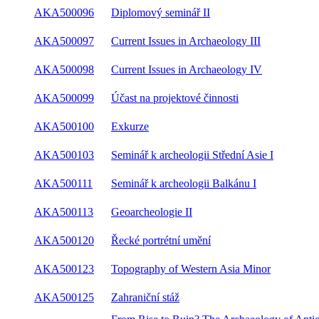
AKA500096
Diplomový seminář II
AKA500097
Current Issues in Archaeology III
AKA500098
Current Issues in Archaeology IV
AKA500099
Účast na projektové činnosti
AKA500100
Exkurze
AKA500103
Seminář k archeologii Střední Asie I
AKA500111
Seminář k archeologii Balkánu I
AKA500113
Geoarcheologie II
AKA500120
Řecké portrétní umění
AKA500123
Topography of Western Asia Minor
AKA500125
Zahraniční stáž