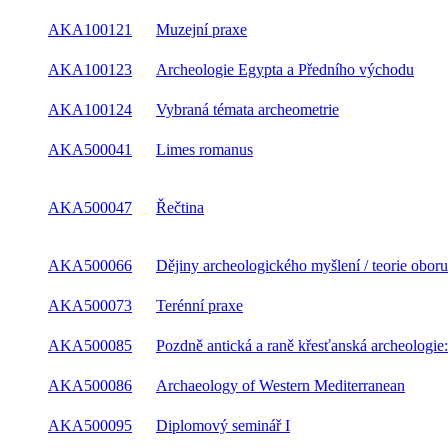
AKA100121
Muzejní praxe
AKA100123
Archeologie Egypta a Předního východu
AKA100124
Vybraná témata archeometrie
AKA500041
Limes romanus
AKA500047
Řečtina
AKA500066
Dějiny archeologického myšlení / teorie obor
AKA500073
Terénní praxe
AKA500085
Pozdně antická a raně křesťanská archeologi
AKA500086
Archaeology of Western Mediterranean
AKA500095
Diplomový seminář I