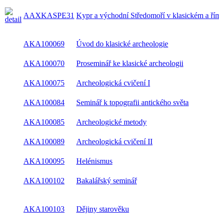
Kypr a východní Středomoří v klasickém a ř
AAXKASPE31
období
AKA100069
Úvod do klasické archeologie
AKA100070
Proseminář ke klasické archeologii
AKA100075
Archeologická cvičení I
AKA100084
Seminář k topografii antického světa
AKA100085
Archeologické metody
AKA100089
Archeologická cvičení II
AKA100095
Helénismus
AKA100102
Bakalářský seminář
AKA100103
Dějiny starověku