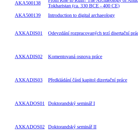
From Rise to Ruin? The Archaeology of Antiq
AKA500138
Tokharistan (ca. 330 BCE - 400 CE)
AKA500139
Introduction to digital archaeology
AXKADIS01
Odevzdání rozpracovaných tezí disertační prá
AXKADIS02
Komentovaná osnova práce
AXKADIS03
Předkládání částí kapitol dizertační práce
AXKADOS01
Doktorandský seminář I
AXKADOS02
Doktorandský seminář II