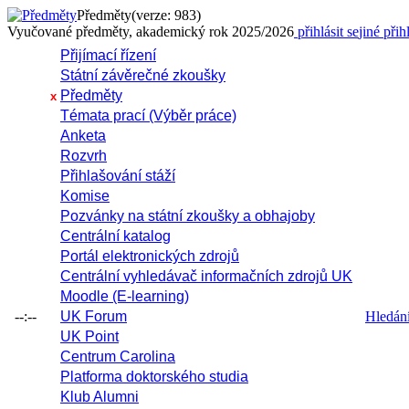
Předměty
(verze: 983)
Vyučované předměty, akademický rok 2025/2026
přihlásit se
jiné přih
Přijímací řízení
Státní závěrečné zkoušky
Předměty
x
Témata prací (Výběr práce)
Anketa
Rozvrh
Přihlašování stáží
Komise
Pozvánky na státní zkoušky a obhajoby
Centrální katalog
Portál elektronických zdrojů
Centrální vyhledávač informačních zdrojů UK
Moodle (E-learning)
--:--
UK Forum
Hledání 
UK Point
Centrum Carolina
Platforma doktorského studia
Klub Alumni