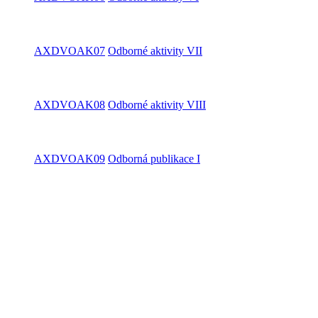
AXDVOAK07
Odborné aktivity VII
AXDVOAK08
Odborné aktivity VIII
AXDVOAK09
Odborná publikace I
AXDVOAK10
Odborná publikace II
AXDVOAK11
Aktivní účast na konferenci