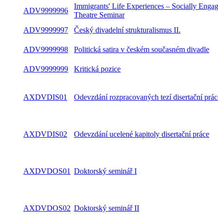
Immigrants' Life Experiences – Socially Enga
ADV9999996
Theatre Seminar
ADV9999997
Český divadelní strukturalismus II.
ADV9999998
Politická satira v českém současném divadle
ADV9999999
Kritická pozice
AXDVDIS01
Odevzdání rozpracovaných tezí disertační prác
AXDVDIS02
Odevzdání ucelené kapitoly disertační práce
AXDVDOS01
Doktorský seminář I
AXDVDOS02
Doktorský seminář II