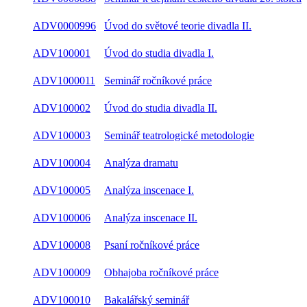
ADV0000996
Úvod do světové teorie divadla II.
ADV100001
Úvod do studia divadla I.
ADV1000011
Seminář ročníkové práce
ADV100002
Úvod do studia divadla II.
ADV100003
Seminář teatrologické metodologie
ADV100004
Analýza dramatu
ADV100005
Analýza inscenace I.
ADV100006
Analýza inscenace II.
ADV100008
Psaní ročníkové práce
ADV100009
Obhajoba ročníkové práce
ADV100010
Bakalářský seminář