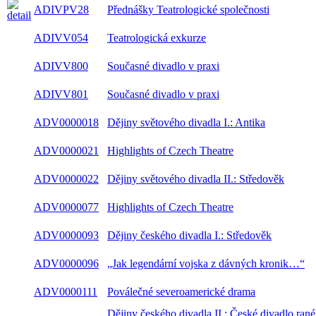
ADIVPV28
Přednášky Teatrologické společnosti
ADIVV054
Teatrologická exkurze
ADIVV800
Současné divadlo v praxi
ADIVV801
Současné divadlo v praxi
ADV0000018
Dějiny světového divadla I.: Antika
ADV0000021
Highlights of Czech Theatre
ADV0000022
Dějiny světového divadla II.: Středověk
ADV0000077
Highlights of Czech Theatre
ADV0000093
Dějiny českého divadla I.: Středověk
ADV0000096
„Jak legendární vojska z dávných kronik…“
ADV0000111
Poválečné severoamerické drama
Dějiny českého divadla II.: České divadlo ran