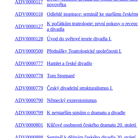
ADV0000117
novověku
ADV0000118
Odlehlé inspirace: seminář ke staršímu českém
K počátkům teatrologie: první pokusy o recepc
ADV0000127
a divadla
ADV0000128
Úvod do světové teorie divadla I.
ADV0000500
Přednášky Teatrologické společnosti I.
ADV0000777
Hamlet a české divadlo
ADV0000778
Tom Stoppard
ADV0000779
Český divadelní strukturalismus I.
ADV0000790
Německý expresionismus
ADV0000799
K nejstarším spisům o dramatu a divadle
ADV0000801
Klíčové osobnosti českého dramatu 20. století
ADV0000888
Seminář k dějinám českého divadla 20. století