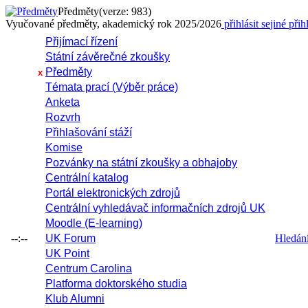
Předměty
(verze: 983)
Vyučované předměty, akademický rok 2025/2026
přihlásit se
jiné přih
Přijímací řízení
Státní závěrečné zkoušky
Předměty
x
Témata prací (Výběr práce)
Anketa
Rozvrh
Přihlašování stáží
Komise
Pozvánky na státní zkoušky a obhajoby
Centrální katalog
Portál elektronických zdrojů
Centrální vyhledávač informačních zdrojů UK
Moodle (E-learning)
--:--
UK Forum
Hledání 
UK Point
Centrum Carolina
Platforma doktorského studia
Klub Alumni