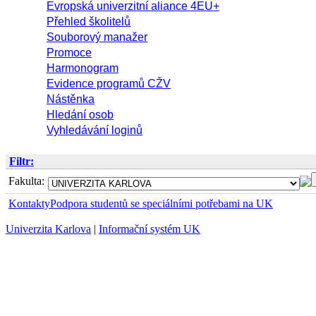
Evropská univerzitní aliance 4EU+
Přehled školitelů
Souborový manažer
Promoce
Harmonogram
Evidence programů CŽV
Nástěnka
Hledání osob
Vyhledávání loginů
Filtr:
Fakulta:
Kontakty
Podpora studentů se speciálními potřebami na UK
Univerzita Karlova
|
Informační systém UK