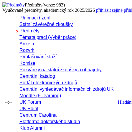
Předměty
(verze: 983)
Vyučované předměty, akademický rok 2025/2026
přihlásit se
jiné přih
Přijímací řízení
Státní závěrečné zkoušky
Předměty
x
Témata prací (Výběr práce)
Anketa
Rozvrh
Přihlašování stáží
Komise
Pozvánky na státní zkoušky a obhajoby
Centrální katalog
Portál elektronických zdrojů
Centrální vyhledávač informačních zdrojů UK
Moodle (E-learning)
--:--
UK Forum
Hledání 
UK Point
Centrum Carolina
Platforma doktorského studia
Klub Alumni