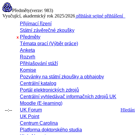
Předměty
(verze: 983)
Vyučující, akademický rok 2025/2026
přihlásit se
jiné přihlášení
Přijímací řízení
Státní závěrečné zkoušky
Předměty
x
Témata prací (Výběr práce)
Anketa
Rozvrh
Přihlašování stáží
Komise
Pozvánky na státní zkoušky a obhajoby
Centrální katalog
Portál elektronických zdrojů
Centrální vyhledávač informačních zdrojů UK
Moodle (E-learning)
--:--
UK Forum
Hledání 
UK Point
Centrum Carolina
Platforma doktorského studia