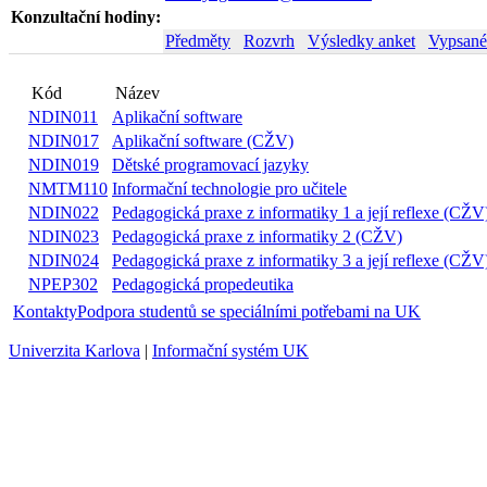
Konzultační hodiny:
Předměty
Rozvrh
Výsledky anket
Vypsané
Kód
Název
NDIN011
Aplikační software
NDIN017
Aplikační software (CŽV)
NDIN019
Dětské programovací jazyky
NMTM110
Informační technologie pro učitele
NDIN022
Pedagogická praxe z informatiky 1 a její reflexe (CŽV
NDIN023
Pedagogická praxe z informatiky 2 (CŽV)
NDIN024
Pedagogická praxe z informatiky 3 a její reflexe (CŽV
NPEP302
Pedagogická propedeutika
Kontakty
Podpora studentů se speciálními potřebami na UK
Univerzita Karlova
|
Informační systém UK