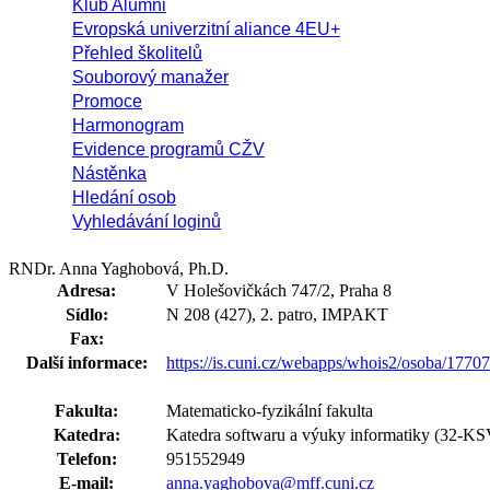
Klub Alumni
Evropská univerzitní aliance 4EU+
Přehled školitelů
Souborový manažer
Promoce
Harmonogram
Evidence programů CŽV
Nástěnka
Hledání osob
Vyhledávání loginů
RNDr. Anna Yaghobová, Ph.D.
Adresa:
V Holešovičkách 747/2, Praha 8
Sídlo:
N 208 (427), 2. patro, IMPAKT
Fax:
Další informace:
https://is.cuni.cz/webapps/whois2/osoba/177
Fakulta:
Matematicko-fyzikální fakulta
Katedra:
Katedra softwaru a výuky informatiky (32-KS
Telefon:
951552949
E-mail:
anna.yaghobova@mff.cuni.cz