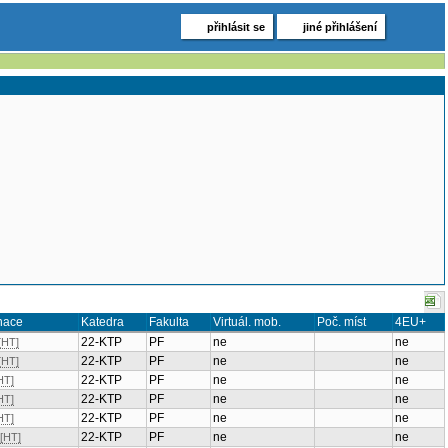
přihlásit se
jiné přihlášení
nace
Katedra
Fakulta
Virtuál. mob.
Poč. míst
4EU+
22-KTP
PF
ne
ne
[HT]
22-KTP
PF
ne
ne
[HT]
22-KTP
PF
ne
ne
HT]
22-KTP
PF
ne
ne
HT]
22-KTP
PF
ne
ne
HT]
22-KTP
PF
ne
ne
[HT]