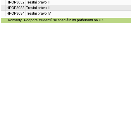
HPOP3032
Trestní právo II
HPOP3033
Trestní právo III
HPOP3034
Trestní právo IV
Kontakty
Podpora studentů se speciálními potřebami na UK