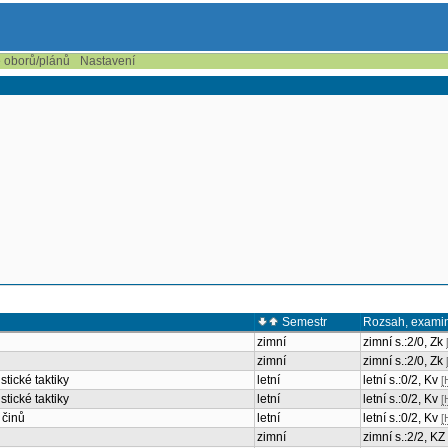
e oborů/plánů
Nastavení
Semestr
Rozsah, exami
zimní
zimní s.:2/0, Zk
zimní
zimní s.:2/0, Zk
stické taktiky
letní
letní s.:0/2, Kv
[
stické taktiky
letní
letní s.:0/2, Kv
[
 činů
letní
letní s.:0/2, Kv
[
zimní
zimní s.:2/2, KZ