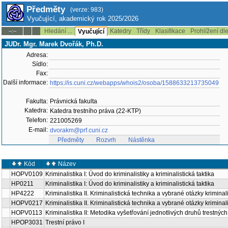
Předměty
(verze: 983)
Vyučující, akademický rok 2025/2026
Hledání ...
Katedry
Třídy
Klasifikace
Prohlížení dl
--:--
Vyučující
JUDr. Mgr. Marek Dvořák, Ph.D.
Adresa:
Sídlo:
Fax:
Další informace:
https://is.cuni.cz/webapps/whois2/osoba/1588633213735049
Fakulta:
Právnická fakulta
Katedra:
Katedra trestního práva (22-KTP)
Telefon:
221005269
E-mail:
dvorakm@prf.cuni.cz
Předměty
Rozvrh
Nástěnka
Kód
Název
HOPV0109
Kriminalistika I: Úvod do kriminalistiky a kriminalistická taktika
HP0211
Kriminalistika I: Úvod do kriminalistiky a kriminalistická taktika
HP4222
Kriminalistika II. Kriminalistická technika a vybrané otázky kriminali
HOPV0217
Kriminalistika II. Kriminalistická technika a vybrané otázky kriminali
HOPV0113
Kriminalistika II: Metodika vyšetřování jednotlivých druhů trestných
HPOP3031
Trestní právo I