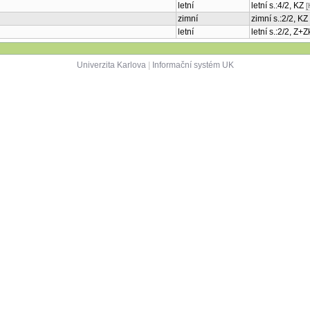
letní
letní s.:4/2, KZ
[
zimní
zimní s.:2/2, KZ
letní
letní s.:2/2, Z+
Univerzita Karlova
|
Informační systém UK