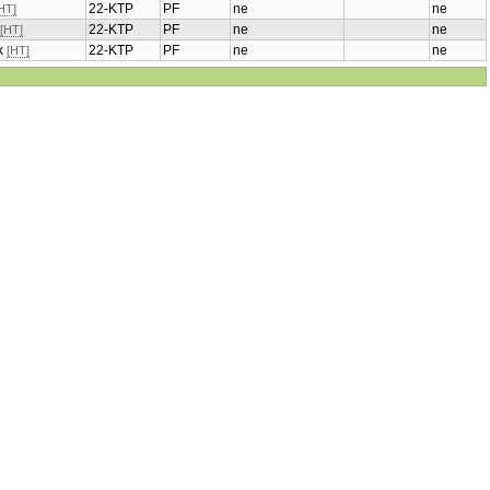
22-KTP
PF
ne
ne
HT]
22-KTP
PF
ne
ne
[HT]
Zk
22-KTP
PF
ne
ne
[HT]