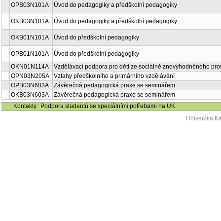
OPB03N101A
Úvod do pedagogiky a předškolní pedagogiky
OKB03N101A
Úvod do pedagogiky a předškolní pedagogiky
OKB01N101A
Úvod do předškolní pedagogiky
OPB01N101A
Úvod do předškolní pedagogiky
OKN01N114A
Vzdělávací podpora pro děti ze sociálně znevýhodněného pros
OPN03N205A
Vztahy předškolního a primárního vzdělávání
OPB03N603A
Závěrečná pedagogická praxe se seminářem
OKB03N603A
Závěrečná pedagogická praxe se seminářem
Kontakty
Podpora studentů se speciálními potřebami na UK
Univerzita K