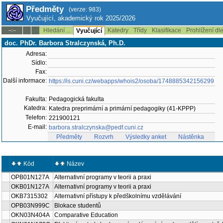
Předměty
(verze: 983)
Vyučující, akademický rok 2025/2026
Hledání ...
Katedry
Třídy
Klasifikace
Prohlížení dl
--:--
Vyučující
doc. PhDr. Barbora Stralczynská, Ph.D.
Adresa:
Sídlo:
Fax:
Další informace:
https://is.cuni.cz/webapps/whois2/osoba/1748885342156299
Fakulta:
Pedagogická fakulta
Katedra:
Katedra preprimární a primární pedagogiky (41-KPPP)
Telefon:
221900121
E-mail:
barbora.stralczynska@pedf.cuni.cz
Předměty
Rozvrh
Výsledky anket
Nástěnka
Kód
Název
OPB01N127A
Alternativní programy v teorii a praxi
OKB01N127A
Alternativní programy v teorii a praxi
OKB7315302
Alternativní přístupy k předškolnímu vzdělávání
OPB03N999C
Blokace studentů
OKN03N404A
Comparative Education