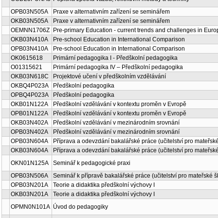
OPB03N505A
Praxe v alternativním zařízení se seminářem
OKB03N505A
Praxe v alternativním zařízení se seminářem
OEMNN1706Z
Pre-primary Education - current trends and challenges in Euro
OKB03N410A
Pre-school Education in International Comparison
OPB03N410A
Pre-school Education in International Comparison
OK0615618
Primární pedagogika I - Předškolní pedagogika
O01315621
Primární pedagogika IV – Předškolní pedagogika
OKB03N618C
Projektové učení v předškolním vzdělávání
OKBQ4P023A
Předškolní pedagogika
OPBQ4P023A
Předškolní pedagogika
OKB01N122A
Předškolní vzdělávání v kontextu proměn v Evropě
OPB01N122A
Předškolní vzdělávání v kontextu proměn v Evropě
OKB03N402A
Předškolní vzdělávání v mezinárodním srovnání
OPB03N402A
Předškolní vzdělávání v mezinárodním srovnání
OPB03N604A
Příprava a odevzdání bakalářské práce (učitelství pro mateřské
OKB03N604A
Příprava a odevzdání bakalářské práce (učitelství pro mateřské
OKN01N125A
Seminář k pedagogické praxi
OPB03N506A
Seminář k přípravě bakalářské práce (učitelství pro mateřské š
OPB03N201A
Teorie a didaktika předškolní výchovy I
OKB03N201A
Teorie a didaktika předškolní výchovy I
OPMN0N101A
Úvod do pedagogiky