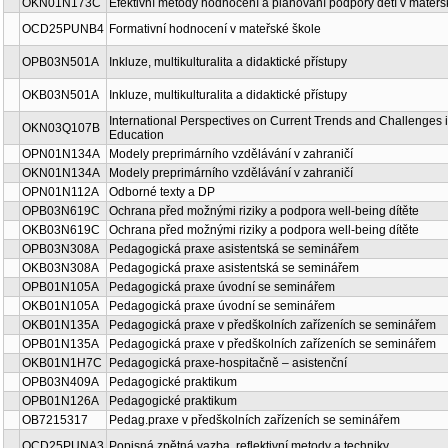
OKN01N173C
Efektivní metody hodnocení a plánování podpory dětí v mateřs
OCD25PUNB4
Formativní hodnocení v mateřské škole
OPB03N501A
Inkluze, multikulturalita a didaktické přístupy
OKB03N501A
Inkluze, multikulturalita a didaktické přístupy
International Perspectives on Current Trends and Challenges 
OKN03Q107B
Education
OPN01N134A
Modely preprimárního vzdělávání v zahraničí
OKN01N134A
Modely preprimárního vzdělávání v zahraničí
OPN01N112A
Odborné texty a DP
OPB03N619C
Ochrana před možnými riziky a podpora well-being dítěte
OKB03N619C
Ochrana před možnými riziky a podpora well-being dítěte
OPB03N308A
Pedagogická praxe asistentská se seminářem
OKB03N308A
Pedagogická praxe asistentská se seminářem
OPB01N105A
Pedagogická praxe úvodní se seminářem
OKB01N105A
Pedagogická praxe úvodní se seminářem
OKB01N135A
Pedagogická praxe v předškolních zařízeních se seminářem
OPB01N135A
Pedagogická praxe v předškolních zařízeních se seminářem
OKB01N1H7C
Pedagogická praxe-hospitačně – asistenční
OPB03N409A
Pedagogické praktikum
OPB01N126A
Pedagogické praktikum
OB7215317
Pedag.praxe v předškolních zařízeních se seminářem
OCD25PUNA3
Popisná zpětná vazba, reflektivní metody a techniky