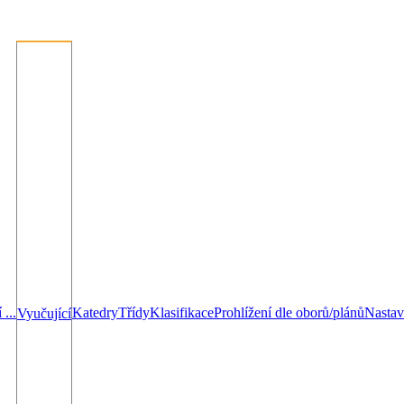
...
Katedry
Třídy
Klasifikace
Prohlížení dle oborů/plánů
Nastav
Vyučující