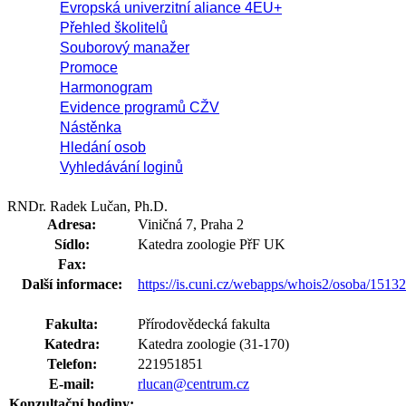
Evropská univerzitní aliance 4EU+
Přehled školitelů
Souborový manažer
Promoce
Harmonogram
Evidence programů CŽV
Nástěnka
Hledání osob
Vyhledávání loginů
RNDr. Radek Lučan, Ph.D.
Adresa:
Viničná 7, Praha 2
Sídlo:
Katedra zoologie PřF UK
Fax:
Další informace:
https://is.cuni.cz/webapps/whois2/osoba/151
Fakulta:
Přírodovědecká fakulta
Katedra:
Katedra zoologie (31-170)
Telefon:
221951851
E-mail:
rlucan@centrum.cz
Konzultační hodiny: