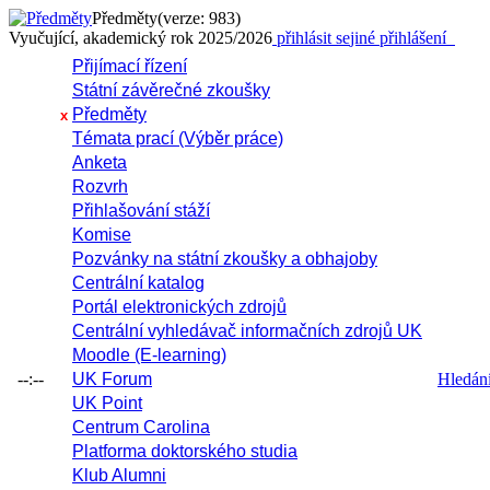
Předměty
(verze: 983)
Vyučující, akademický rok 2025/2026
přihlásit se
jiné přihlášení
Přijímací řízení
Státní závěrečné zkoušky
Předměty
x
Témata prací (Výběr práce)
Anketa
Rozvrh
Přihlašování stáží
Komise
Pozvánky na státní zkoušky a obhajoby
Centrální katalog
Portál elektronických zdrojů
Centrální vyhledávač informačních zdrojů UK
Moodle (E-learning)
--:--
UK Forum
Hledání 
UK Point
Centrum Carolina
Platforma doktorského studia
Klub Alumni