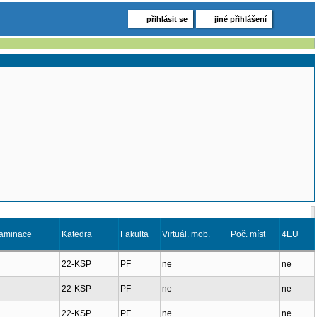
přihlásit se
jiné přihlášení
xaminace
Katedra
Fakulta
Virtuál. mob.
Poč. míst
4EU+
22-KSP
PF
ne
ne
22-KSP
PF
ne
ne
22-KSP
PF
ne
ne