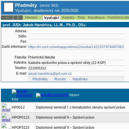
Předměty
(verze: 983)
Vyučující, akademický rok 2025/2026
Hledání ...
Katedry
Třídy
Klasifikace
Prohlížení dl
--:--
Vyučující
prof. JUDr. Jakub Handrlica, LL.M., Ph.D., DSc.
Adresa:
Sídlo:
Fax:
Další informace:
https://is.cuni.cz/webapps/whois2/osoba/1422337978487063
Fakulta:
Právnická fakulta
Katedra:
Katedra správního práva a správní vědy (22-KSP)
Telefon:
221005312
E-mail:
jakub.handrlica@prf.cuni.cz
Předměty
Rozvrh
Nástěnka
Název
Kód
HP0012
Diplomový seminář I. z tematického okruhu správní právo
HPOP0115
Diplomový seminář II – Správní právo
HPOP3115
Diplomový seminář II – Správní právo