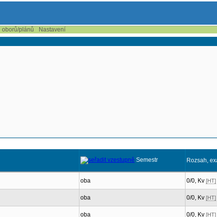
e oborů/plánů
Nastavení
Semestr
Rozsah, e
oba
0/0, Kv
[HT]
oba
0/0, Kv
[HT]
oba
0/0, Kv
[HT]