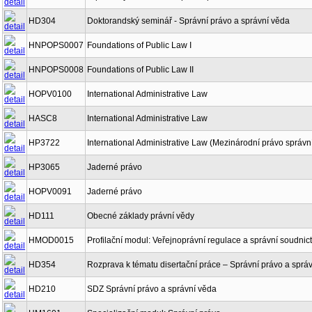
HD304
Doktorandský seminář - Správní právo a správní věda
HNPOPS0007
Foundations of Public Law I
HNPOPS0008
Foundations of Public Law II
HOPV0100
International Administrative Law
HASC8
International Administrative Law
HP3722
International Administrative Law (Mezinárodní právo správn
HP3065
Jaderné právo
HOPV0091
Jaderné právo
HD111
Obecné základy právní vědy
HMOD0015
Profilační modul: Veřejnoprávní regulace a správní soudnict
HD354
Rozprava k tématu disertační práce – Správní právo a sprá
HD210
SDZ Správní právo a správní věda