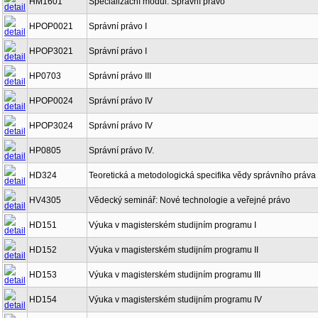
HM1601
Specializační modul: Správní právo
HPOP0021
Správní právo I
HPOP3021
Správní právo I
HP0703
Správní právo III
HPOP0024
Správní právo IV
HPOP3024
Správní právo IV
HP0805
Správní právo IV.
HD324
Teoretická a metodologická specifika vědy správního práva
HV4305
Vědecký seminář: Nové technologie a veřejné právo
HD151
Výuka v magisterském studijním programu I
HD152
Výuka v magisterském studijním programu II
HD153
Výuka v magisterském studijním programu III
HD154
Výuka v magisterském studijním programu IV