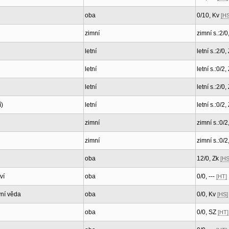
oba
0/10, Kv
[HS
zimní
zimní s.:2/0
letní
letní s.:2/0,
letní
letní s.:0/2,
letní
letní s.:2/0,
í)
letní
letní s.:0/2,
zimní
zimní s.:0/2
zimní
zimní s.:0/2
oba
12/0, Zk
[HS
ví
oba
0/0, ---
[HT]
vní věda
oba
0/0, Kv
[HS]
oba
0/0, SZ
[HT]