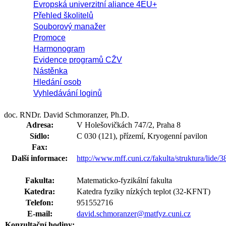
Evropská univerzitní aliance 4EU+
Přehled školitelů
Souborový manažer
Promoce
Harmonogram
Evidence programů CŽV
Nástěnka
Hledání osob
Vyhledávání loginů
doc. RNDr. David Schmoranzer, Ph.D.
Adresa:
V Holešovičkách 747/2, Praha 8
Sídlo:
C 030 (121), přízemí, Kryogenní pavilon
Fax:
Další informace:
http://www.mff.cuni.cz/fakulta/struktura/lide/
Fakulta:
Matematicko-fyzikální fakulta
Katedra:
Katedra fyziky nízkých teplot (32-KFNT)
Telefon:
951552716
E-mail:
david.schmoranzer@matfyz.cuni.cz
Konzultační hodiny: