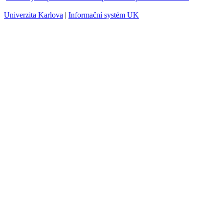
NFPL192
letní
soustav
NFPL098
Seminář z fyziky nízkých teplot
oba
NAFY103
Základy elektroniky
zimní
NFPL095
Základy kryotechniky
zimní
NFPL174
Základy mechaniky tekutin a turbulence
zimní
Kontakty
Podpora studentů se speciálními potřebami na UK
Univerzita Karlova
|
Informační systém UK