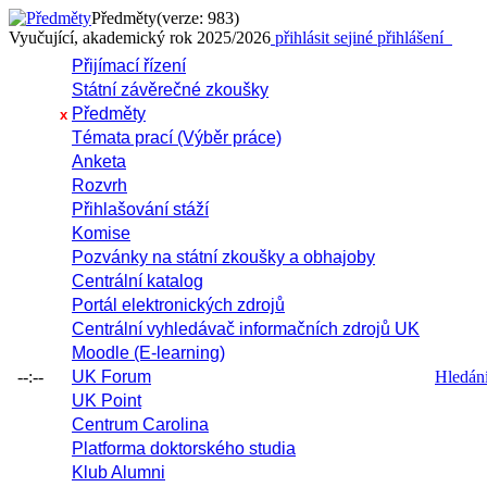
Předměty
(verze: 983)
Vyučující, akademický rok 2025/2026
přihlásit se
jiné přihlášení
Přijímací řízení
Státní závěrečné zkoušky
Předměty
x
Témata prací (Výběr práce)
Anketa
Rozvrh
Přihlašování stáží
Komise
Pozvánky na státní zkoušky a obhajoby
Centrální katalog
Portál elektronických zdrojů
Centrální vyhledávač informačních zdrojů UK
Moodle (E-learning)
--:--
UK Forum
Hledání 
UK Point
Centrum Carolina
Platforma doktorského studia
Klub Alumni