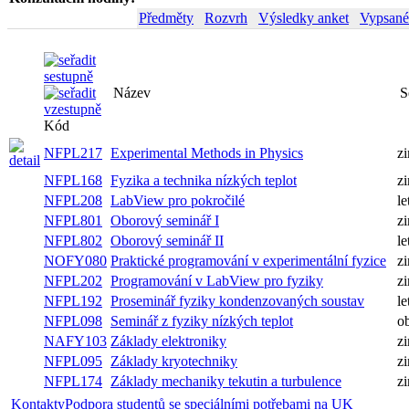
Předměty
Rozvrh
Výsledky anket
Vypsané
Název
Semestr
Kód
NFPL217
Experimental Methods in Physics
zimní
NFPL168
Fyzika a technika nízkých teplot
zimní
NFPL208
LabView pro pokročilé
letní
NFPL801
Oborový seminář I
zimní
NFPL802
Oborový seminář II
letní
Praktické programování v experimentální
NOFY080
zimní
fyzice
NFPL202
Programování v LabView pro fyziky
zimní
Proseminář fyziky kondenzovaných