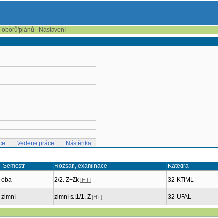
e oborů/plánů
Nastavení
ce
Vedené práce
Nástěnka
Semestr
Rozsah, examinace
Katedra
oba
2/2, Z+Zk
32-KTIML
[HT]
zimní
zimní s.:1/1, Z
32-UFAL
[HT]