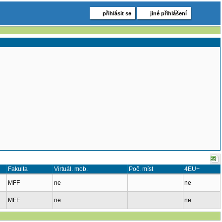
přihlásit se
jiné přihlášení
Fakulta
Virtuál. mob.
Poč. míst
4EU+
MFF
ne
ne
MFF
ne
ne