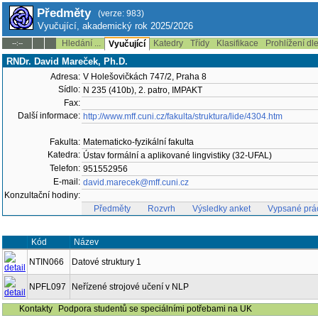
Předměty
(verze: 983)
Vyučující, akademický rok 2025/2026
Hledání ...
Katedry
Třídy
Klasifikace
Prohlížení dl
--:--
Vyučující
RNDr. David Mareček, Ph.D.
Adresa:
V Holešovičkách 747/2, Praha 8
Sídlo:
N 235 (410b), 2. patro, IMPAKT
Fax:
Další informace:
http://www.mff.cuni.cz/fakulta/struktura/lide/4304.htm
Fakulta:
Matematicko-fyzikální fakulta
Katedra:
Ústav formální a aplikované lingvistiky (32-UFAL)
Telefon:
951552956
E-mail:
david.marecek@mff.cuni.cz
Konzultační hodiny:
Předměty
Rozvrh
Výsledky anket
Vypsané prá
Kód
Název
NTIN066
Datové struktury 1
NPFL097
Neřízené strojové učení v NLP
Kontakty
Podpora studentů se speciálními potřebami na UK