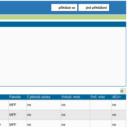
přihlásit se
jiné přihlášení
Fakulta
Cyklická výuka
Virtuál. mob.
Poč. míst
4EU+
MFF
ne
ne
ne
MFF
ne
ne
ne
O
MFF
ne
ne
ne