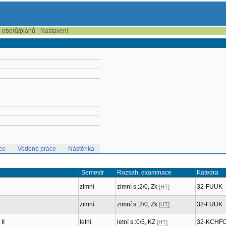
e oborů/plánů
Nastavení
7
ce
Vedené práce
Nástěnka
Semestr
Rozsah, examinace
Katedra
zimní
zimní s.:2/0, Zk
32-FUUK
[HT]
zimní
zimní s.:2/0, Zk
32-FUUK
[HT]
II
letní
letní s.:0/5, KZ
32-KCHF
[HT]