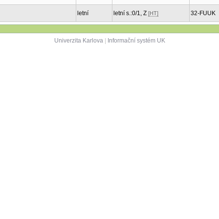
letní
letní s.:0/1, Z
32-FUUK
[HT]
Univerzita Karlova
|
Informační systém UK