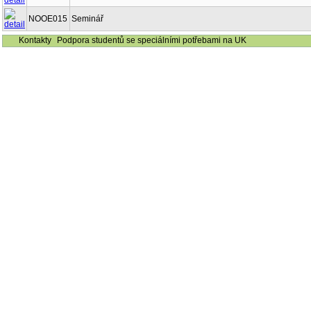
NOOE015
Seminář
Kontakty
Podpora studentů se speciálními potřebami na UK