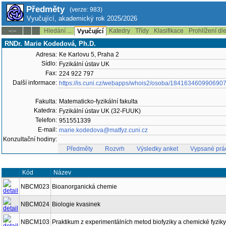
Předměty
(verze: 983)
Vyučující, akademický rok 2025/2026
Hledání ...
Katedry
Třídy
Klasifikace
Prohlížení dl
--:--
Vyučující
RNDr. Marie Kodedová, Ph.D.
Adresa:
Ke Karlovu 5, Praha 2
Sídlo:
Fyzikální ústav UK
Fax:
224 922 797
Další informace:
https://is.cuni.cz/webapps/whois2/osoba/184163460990690
Fakulta:
Matematicko-fyzikální fakulta
Katedra:
Fyzikální ústav UK (32-FUUK)
Telefon:
951551339
E-mail:
marie.kodedova@matfyz.cuni.cz
Konzultační hodiny:
Předměty
Rozvrh
Výsledky anket
Vypsané prá
Kód
Název
NBCM023
Bioanorganická chemie
NBCM024
Biologie kvasinek
NBCM103
Praktikum z experimentálních metod biofyziky a chemické fyziky 