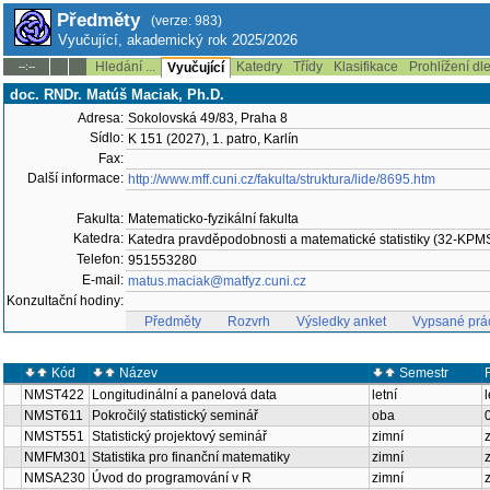
Předměty
(verze: 983)
Vyučující, akademický rok 2025/2026
Hledání ...
Katedry
Třídy
Klasifikace
Prohlížení dl
--:--
Vyučující
doc. RNDr. Matúš Maciak, Ph.D.
Adresa:
Sokolovská 49/83, Praha 8
Sídlo:
K 151 (2027), 1. patro, Karlín
Fax:
Další informace:
http://www.mff.cuni.cz/fakulta/struktura/lide/8695.htm
Fakulta:
Matematicko-fyzikální fakulta
Katedra:
Katedra pravděpodobnosti a matematické statistiky (32-KPM
Telefon:
951553280
E-mail:
matus.maciak@matfyz.cuni.cz
Konzultační hodiny:
Předměty
Rozvrh
Výsledky anket
Vypsané prá
Kód
Název
Semestr
NMST422
Longitudinální a panelová data
letní
NMST611
Pokročilý statistický seminář
oba
NMST551
Statistický projektový seminář
zimní
NMFM301
Statistika pro finanční matematiky
zimní
NMSA230
Úvod do programování v R
zimní