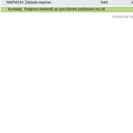
NMFM334
Základy regrese
letní
Kontakty
Podpora studentů se speciálními potřebami na UK
Univerzita K