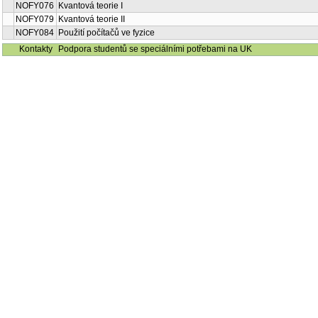
NOFY076
Kvantová teorie I
NOFY079
Kvantová teorie II
NOFY084
Použití počítačů ve fyzice
Kontakty
Podpora studentů se speciálními potřebami na UK