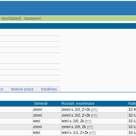
e oborů/plánů
Nastavení
ce
Vedené práce
Nástěnka
Semestr
Rozsah, examinace
Kate
zimní
zimní s.:2/2, Z+Zk
32-
[HT]
zimní
zimní s.:3/2, Z+Zk
32-
[HT]
letní
letní s.:2/0, Zk
32-
[HT]
zimní
zimní s.:2/0, Zk
32-
[HT]
letní
letní s.:1/1, Z+Zk
32-
[HT]