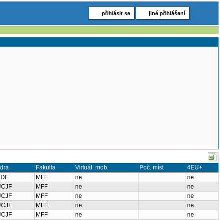
přihlásit se
jiné přihlášení
dra
Fakulta
Virtuál. mob.
Poč. míst
4EU+
KDF
MFF
ne
ne
UCJF
MFF
ne
ne
UCJF
MFF
ne
ne
UCJF
MFF
ne
ne
UCJF
MFF
ne
ne