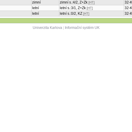
zimní
zimní s.:4/2, Z+Zk
32-
[HT]
letní
letní s.:3/1, Z+Zk
32-
[HT]
letní
letní s.:0/2, KZ
32-
[HT]
Univerzita Karlova
|
Informační systém UK