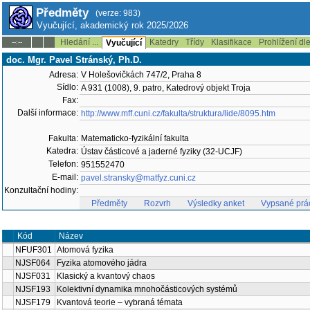
Předměty
(verze: 983)
Vyučující, akademický rok 2025/2026
Hledání ...
Katedry
Třídy
Klasifikace
Prohlížení dl
--:--
Vyučující
doc. Mgr. Pavel Stránský, Ph.D.
Adresa:
V Holešovičkách 747/2, Praha 8
Sídlo:
A 931 (1008), 9. patro, Katedrový objekt Troja
Fax:
Další informace:
http://www.mff.cuni.cz/fakulta/struktura/lide/8095.htm
Fakulta:
Matematicko-fyzikální fakulta
Katedra:
Ústav částicové a jaderné fyziky (32-UCJF)
Telefon:
951552470
E-mail:
pavel.stransky@matfyz.cuni.cz
Konzultační hodiny:
Předměty
Rozvrh
Výsledky anket
Vypsané prá
Kód
Název
NFUF301
Atomová fyzika
NJSF064
Fyzika atomového jádra
NJSF031
Klasický a kvantový chaos
NJSF193
Kolektivní dynamika mnohočásticových systémů
NJSF179
Kvantová teorie – vybraná témata