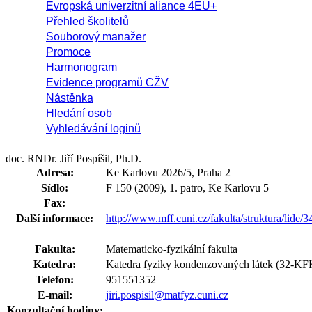
Evropská univerzitní aliance 4EU+
Přehled školitelů
Souborový manažer
Promoce
Harmonogram
Evidence programů CŽV
Nástěnka
Hledání osob
Vyhledávání loginů
doc. RNDr. Jiří Pospíšil, Ph.D.
Adresa:
Ke Karlovu 2026/5, Praha 2
Sídlo:
F 150 (2009), 1. patro, Ke Karlovu 5
Fax:
Další informace:
http://www.mff.cuni.cz/fakulta/struktura/lide/
Fakulta:
Matematicko-fyzikální fakulta
Katedra:
Katedra fyziky kondenzovaných látek (32-K
Telefon:
951551352
E-mail:
jiri.pospisil@matfyz.cuni.cz
Konzultační hodiny: