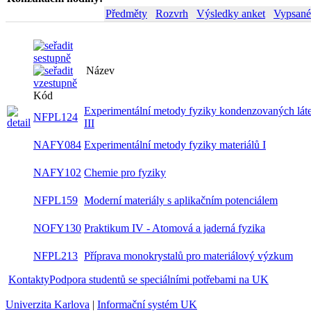
Předměty
Rozvrh
Výsledky anket
Vypsané
Název
Sem
Kód
Experimentální metody fyziky
NFPL124
zimn
kondenzovaných látek III
NAFY084
Experimentální metody fyziky materiálů I
zimn
NAFY102
Chemie pro fyziky
zimn
NFPL159
Moderní materiály s aplikačním potenciálem
letní
NOFY130
Praktikum IV - Atomová a jaderná fyzika
zimn
Příprava monokrystalů pro materiálový
NFPL213
letní
výzkum
Kontakty
Podpora studentů se speciálními potřebami na UK
Univerzita Karlova
|
Informační systém UK