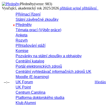
Předměty
(verze: 983)
Vyučující, akademický rok 2025/2026
přihlásit se
jiné přihlášení
Přijímací řízení
Státní závěrečné zkoušky
Předměty
x
Témata prací (Výběr práce)
Anketa
Rozvrh
Přihlašování stáží
Komise
Pozvánky na státní zkoušky a obhajoby
Centrální katalog
Portál elektronických zdrojů
Centrální vyhledávač informačních zdrojů UK
Moodle (E-learning)
--:--
UK Forum
Hledání 
UK Point
Centrum Carolina
Platforma doktorského studia
Klub Alumni